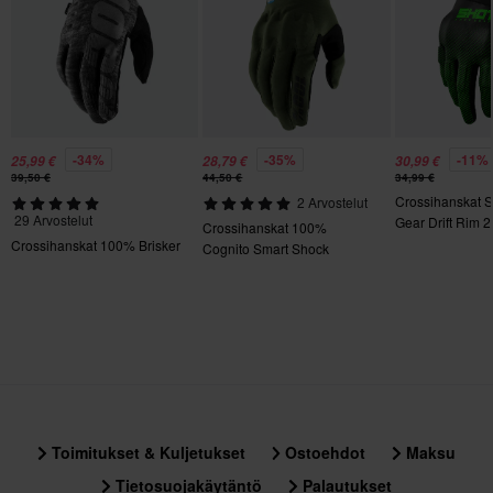
XS
110 x 185 x 30 mm
S
115 x 185 x 30 mm
-34%
-35%
-11%
25,99 €
28,79 €
30,99 €
39,50 €
44,50 €
34,99 €
Crossihanskat 
2 Arvostelut
29 Arvostelut
Gear Drift Rim 2
Crossihanskat 100%
Crossihanskat 100% Brisker
Cognito Smart Shock
Toimitukset & Kuljetukset
Ostoehdot
Maksu
Tietosuojakäytäntö
Palautukset