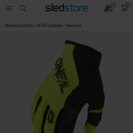
0
0
Maastopyöräily
MTB-vaatteet
Hanskat