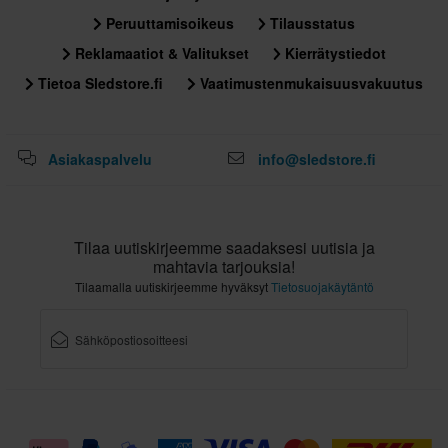
Peruuttamisoikeus
Tilausstatus
Reklamaatiot & Valitukset
Kierrätystiedot
Tietoa Sledstore.fi
Vaatimustenmukaisuusvakuutus
Asiakaspalvelu
info@sledstore.fi
Tilaa uutiskirjeemme saadaksesi uutisia ja
mahtavia tarjouksia!
Tilaamalla uutiskirjeemme hyväksyt
Tietosuojakäytäntö