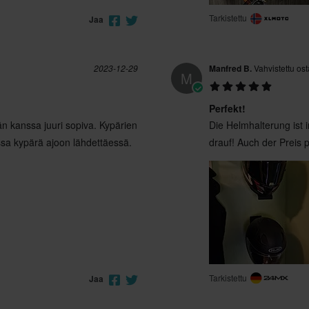
Tarkistettu
Jaa
2023-12-29
Manfred B.
Vahvistettu ost
M
Perfekt!
n kanssa juuri sopiva. Kypärien
Die Helmhalterung ist 
issa kypärä ajoon lähdettäessä.
drauf! Auch der Preis 
Tarkistettu
Jaa