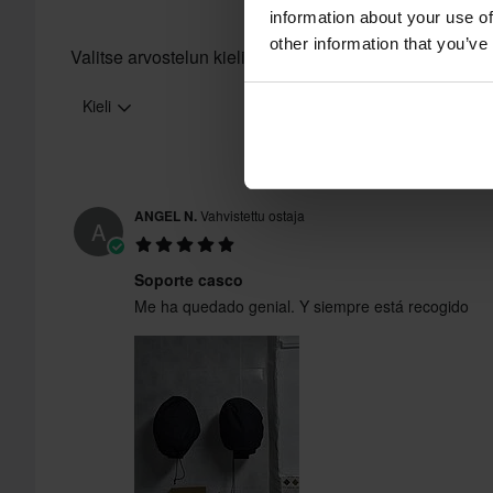
information about your use of
other information that you’ve
Valitse arvostelun kieli
Kieli
ANGEL N.
Vahvistettu ostaja
A
Soporte casco
Me ha quedado genial. Y siempre está recogido