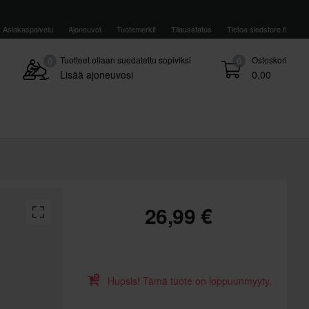
Asiakaspalvelu
Ajoneuvot
Tuotemerkit
Tilausstatus
Tietoa sledstore.fi
Tuotteet ollaan suodatettu sopiviksi
Ostoskori
0
0
Lisää ajoneuvosi
0,00
26,99 €
Hupsis! Tämä tuote on loppuunmyyty.