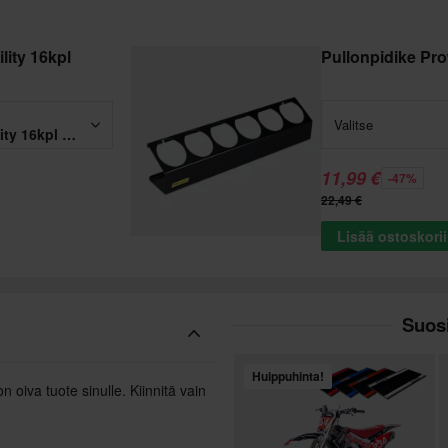
lity 16kpl
Pullonpidike Pr
Valitse
Koukkusarja Proworks Utility 16kpl Musta
11,99 €
-47%
22,49 €
Lisää ostoskori
Suosi
Huippuhinta!
 oiva tuote sinulle. Kiinnitä vain