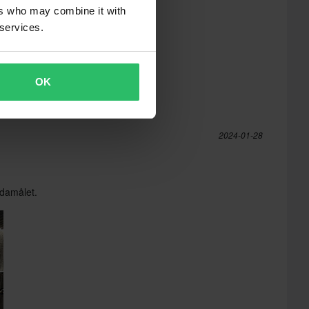
ers who may combine it with
 services.
OK
2024-01-28
ndamålet.