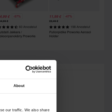
4,99 €
11,99 €
-57%
-47%
04,99 €
22,49 €
60 Arvostelut
198 Arvostelut
utotalli Jakkara /
Pullonpidike Proworks Aerosol
okoonpanokärry Proworks
Holder
About
se our traffic. We also share