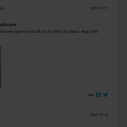
aja
2023-01-11
ppbevare
evare hjelmen på slik at den ikke tar plass i skap eller
Jaa
2025-12-16