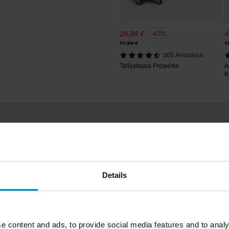
tuotteita
26,99 €
4
-63%
71,99 €
1
365 Arvostelut
utuksesta peritään mahdolliset
Tallijakkara Proworks
A
ai tilauksesta valmistettuja
K
Asiakkaiden arvostelut
Details
4.7
(45)
(10)
(4)
(0)
59 Arvostelut
(0)
e content and ads, to provide social media features and to analy