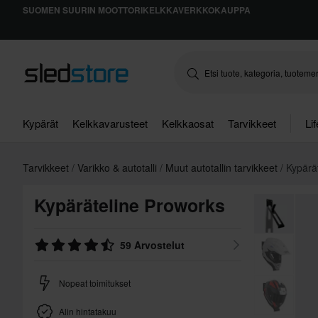
SUOMEN SUURIN MOOTTORIKELKKAVERKKOKAUPPA
Kypärät
Kelkkavarusteet
Kelkkaosat
Tarvikkeet
Li
Tarvikkeet
Varikko & autotalli
Muut autotallin tarvikkeet
Kypärä
Kypäräteline Proworks
59 Arvostelut
Nopeat toimitukset
Alin hintatakuu