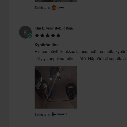
Tarkistettu
Kim E.
Vahvistettu ostaja
K
Kypäräteline
Hieman näytti kookkaalta asennettuna mutta kypärä
säilytys ongelma ratkesi tällä. Näppärästi napattav
Tarkistettu