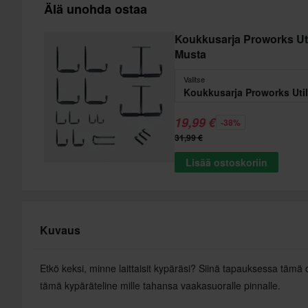
Älä unohda ostaa
Koukkusarja Proworks Uti
Musta
Valitse
19,99 €
-38%
31,99 €
Lisää ostoskoriin
Kuvaus
Etkö keksi, minne laittaisit kypäräsi? Siinä tapauksessa tämä on
tämä kypäräteline mille tahansa vaakasuoralle pinnalle.