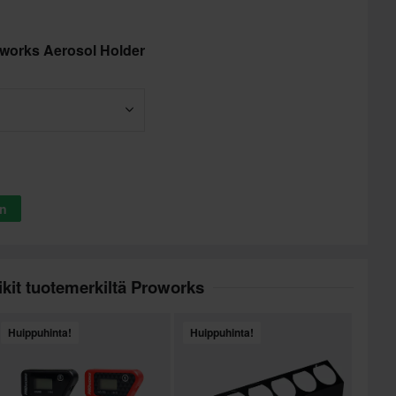
oworks Aerosol Holder
in
kit tuotemerkiltä Proworks
Huippuhinta!
Huippuhinta!