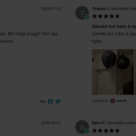
2023-07-15
Thomas J.
Vahvistettu ost
T
Ganske kul måte å o
s. Blir riktigt snyggt! Satt upp
Ganske kul måte å oppb
v kanon!
hyller
Tarkistettu
Jaa
2026-04-07
Björn S.
Vahvistettu ostaja
B