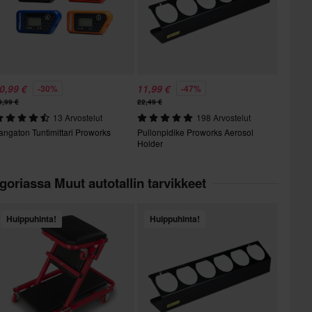
0,99 €
11,99 €
-30%
-47%
9,99 €
22,49 €
13 Arvostelut
198 Arvostelut
angaton Tuntimittari Proworks
Pullonpidike Proworks Aerosol
Holder
goriassa Muut autotallin tarvikkeet
Huippuhinta!
Huippuhinta!