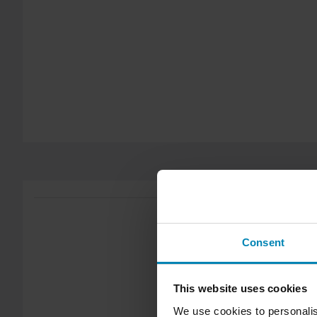
Yli 150€ tilaukset ovat maksuttomia. *Tämä ei sisällä ylisuuria 
60 päivän palautusoikeus*
Sinulla on oikeus palauttaa tilauksesi 60 päivän sisällä. Pala
kulut. *Palautusoikeus ei koske henkilökohtaisesti räätälöityjä t
Lähetä
tuotteita. Katso lisätietoja ja ehdot
asiakaspalveluosiosta
.
Consent
This website uses cookies
We use cookies to personalis