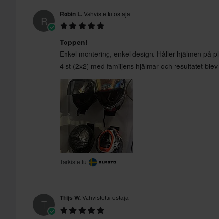
Robin L.
Vahvistettu ostaja
R
Toppen!
Enkel montering, enkel design. Håller hjälmen på plat
4 st (2x2) med familjens hjälmar och resultatet ble
Tarkistettu
Thijs W.
Vahvistettu ostaja
T