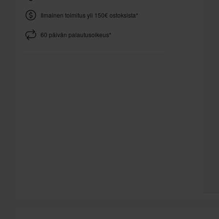
Ilmainen toimitus yli 150€ ostoksista*
60 päivän palautusoikeus*