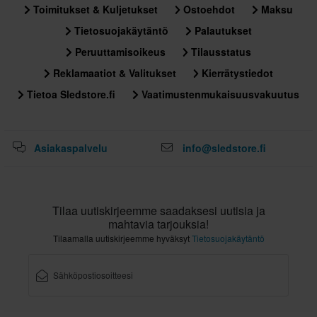
43
Toimitukset & Kuljetukset
Ostoehdot
Maksu
350 x 425 x 130 mm
Tietosuojakäytäntö
Palautukset
41
Peruuttamisoikeus
Tilausstatus
345 x 420 x 135 mm
Reklamaatiot & Valitukset
Kierrätystiedot
Tietoa Sledstore.fi
Vaatimustenmukaisuusvakuutus
Asiakaspalvelu
info@sledstore.fi
Tilaa uutiskirjeemme saadaksesi uutisia ja
mahtavia tarjouksia!
Tilaamalla uutiskirjeemme hyväksyt
Tietosuojakäytäntö