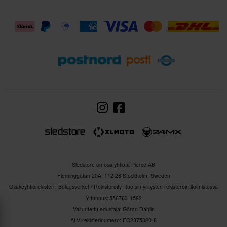
Sledstore on osa yhtiötä Pierce AB
Fleminggatan 20A, 112 26 Stockholm, Sweden
Osakeyhtiörekisteri: Bolagsverket / Rekisteröity Ruotsin yritysten rekisteröintitoimistossa
Y-tunnus: 556763-1592
Valtuutettu edustaja: Göran Dahlin
ALV-rekisterinumero: FO2375320-8