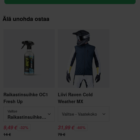
Älä unohda ostaa
Raikastinsuihke OC1
Liivi Raven Cold
Fresh Up
Weather MX
Valitse
Valitse - Vaatekoko
Raikastinsuihke OC1 Fresh Up
9,49 €
31,99 €
-32%
-60%
14 €
79 €