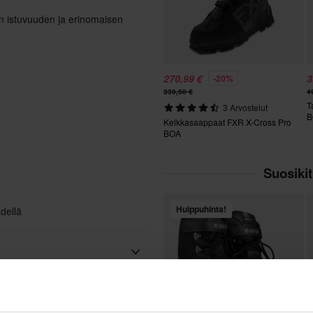
n istuvuuden ja erinomaisen
270,99 €
3
-20%
339,50 €
4
T
3 Arvostelut
B
Kelkkasaappaat FXR X-Cross Pro
BOA
Suosiki
Huippuhinta!
dellä
Eristetty, Vedenpitävä