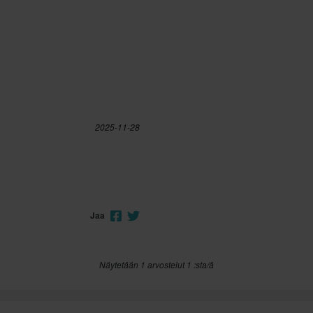
45
350 x 465 x 130 mm
37
350 x 450 x 170 mm
46
405 x 485 x 150 mm
36
350 x 450 x 170 mm
40
325 x 435 x 125 mm
47
350 x 450 x 170 mm
2025-11-28
Jaa
Näytetään 1 arvostelut 1 :sta/ä