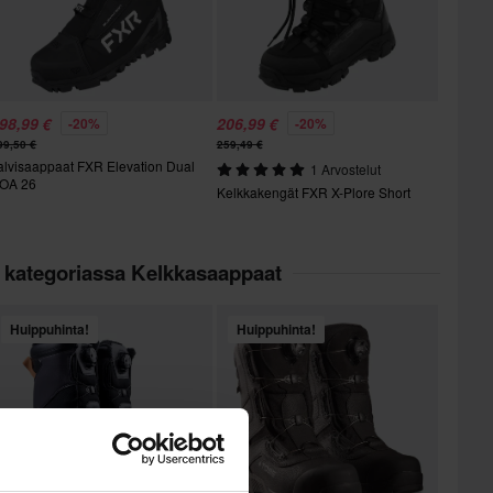
98,99 €
206,99 €
-20%
-20%
99,50 €
259,49 €
alvisaappaat FXR Elevation Dual
1 Arvostelut
OA 26
Kelkkakengät FXR X-Plore Short
t kategoriassa Kelkkasaappaat
Huippuhinta!
Huippuhinta!