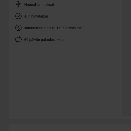
Nopeat toimitukset
Alin hintatakuu
Ilmainen toimitus yli 150€ ostoksista*
60 päivän palautusoikeus*