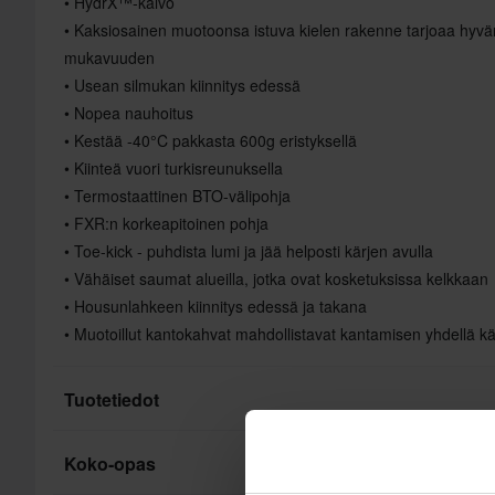
• HydrX™-kalvo
• Kaksiosainen muotoonsa istuva kielen rakenne tarjoaa hyvä
mukavuuden
• Usean silmukan kiinnitys edessä
• Nopea nauhoitus
• Kestää -40°C pakkasta 600g eristyksellä
• Kiinteä vuori turkisreunuksella
• Termostaattinen BTO-välipohja
• FXR:n korkeapitoinen pohja
• Toe-kick - puhdista lumi ja jää helposti kärjen avulla
• Vähäiset saumat alueilla, jotka ovat kosketuksissa kelkkaan
• Housunlahkeen kiinnitys edessä ja takana
• Muotoillut kantokahvat mahdollistavat kantamisen yhdellä kä
Tuotetiedot
Koko-opas
Saappaiden ominaisuudet