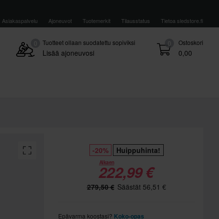
Asiakaspalvelu
Ajoneuvot
Tuotemerkit
Tilausstatus
Tietoa sledstore.fi
Tuotteet ollaan suodatettu sopiviksi
Ostoskori
0
0
Lisää ajoneuvosi
0,00
-20%
Huippuhinta!
Alkaen
222,99 €
279,50 €
Säästät 56,51 €
Epävarma koostasi?
Koko-opas