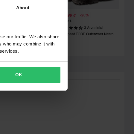
About
61,99 €
208,99 €
-28%
-20%
24,00 €
261,99 €
1 Arvostelut
3 Arvostelut
elkkasaappaat Raven Destroyer
Saappaat TOBE Outerwaer Necto
se our traffic. We also share
ers who may combine it with
 services.
OK