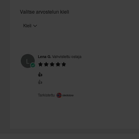
Lähetä
tuotteita. Katso lisätietoja ja ehdot
asiakaspalveluosiosta
.
Valitse arvostelun kieli
Kieli
Lena G.
Vahvistettu ostaja
L
👍
👍
Tarkistettu