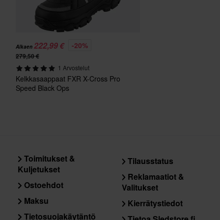
222,99 €
-20%
Alkaen
279,50 €
1 Arvostelut
Kelkkasaappaat FXR X-Cross Pro
Speed Black Ops
Toimitukset &
Tilausstatus
Kuljetukset
Reklamaatiot &
Ostoehdot
Valitukset
Maksu
Kierrätystiedot
Tietosuojakäytäntö
Tietoa Sledstore.fi