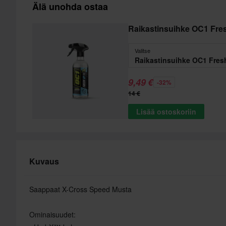
Älä unohda ostaa
Raikastinsuihke OC1 Fre
Valitse
Raikastinsuihke OC1 Fres
9,49 €
-32%
14 €
Lisää ostoskoriin
Kuvaus
Saappaat X-Cross Speed Musta
Ominaisuudet: