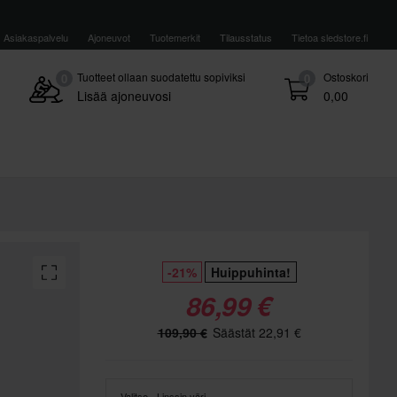
Asiakaspalvelu
Ajoneuvot
Tuotemerkit
Tilausstatus
Tietoa sledstore.fi
Tuotteet ollaan suodatettu sopiviksi
Ostoskori
0
0
Lisää ajoneuvosi
0,00
-21%
Huippuhinta!
86,99 €
109,90 €
Säästät 22,91 €
Valitse - Linssin väri