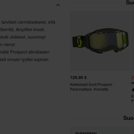
Suo
arvitset varmistaaksesi, että
nttä, Amplifier-linssit,
tävät ulokkeet, suurempi
n vienyt
mälle Prospect-silmälasien
asti omaan tyyliisi sopivan
129,90 €
2
3
Kelkkalasit Scott Prospect -
Parannettava -Kromattu
K
P
Suos
Huippuhinta!