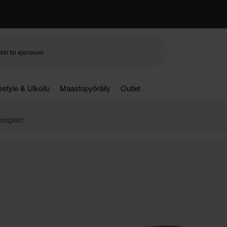
festyle & Ulkoilu
Maastopyöräily
Outlet
Prospect