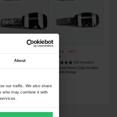
7,99 €
27,99 €
-65%
-65%
9,99 €
79,99 €
About
7 Arvostelut
639 Arvostelut
elkkalasit Raven Edge VentMax
Kelkkalasit Raven Edge VentMax
agnetic Maastokuvio
Magnetic Charge
se our traffic. We also share
ers who may combine it with
 services.