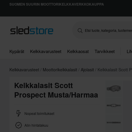
SUOMEN SUURIN MOOTTORIKELKKAVERKKOKAUPPA
Kypärät
Kelkkavarusteet
Kelkkaosat
Tarvikkeet
Li
Kelkkavarusteet
Moottorikelkkalasit
Ajolasit
Kelkkalasit Scott 
Kelkkalasit Scott
Prospect Musta/Harmaa
Nopeat toimitukset
Alin hintatakuu