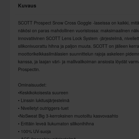
Kuvaus
SCOTT Prospect Snow Cross Goggle -laseissa on kaikki, mitä t
näkösi on paras mahdollinen vuoristossa: maksimaalinen näköke
innovatiivinen SCOTT Lens Lock System -järjestelmä, nivellet
silikonivuorattu hihna ja paljon muuta. SCOTT on jälleen kerra
moottorikelkkasilmälasien suunnittelun rajoja askeleen pidem
kanssa, ja laajan väri- ja mallivalikoiman ansiosta löydät varm
Prospectin.
Ominaisuudet:
•Keskikokoisesta suureen
• Linssin lukitusjärjestelmä
• Nivelletyt outriggers-tuet
•NoSweat Big 3-kerroksinen muotoiltu kasvovaahto
• Erittäin leveä liukumaton silikonihihna
• 100% UV-suoja
• ACS-ilmanohjausjärjestelmä