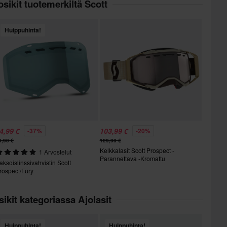
sikit tuotemerkiltä Scott
Huippuhinta!
4,99 €
103,99 €
-37%
-20%
9,90 €
129,90 €
Kelkkalasit Scott Prospect -
1 Arvostelut
Parannettava -Kromattu
aksoislinssivahvistin Scott
rospect/Fury
ikit kategoriassa Ajolasit
Huippuhinta!
Huippuhinta!