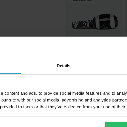
26,99 €
2
-66%
79,99 €
7
Details
639 Arvostelut
Scott
Kelkkalasit Raven Edge VentMax
K
Magnetic Charge
M
Musta/Harmaa
e content and ads, to provide social media features and to analy
Teemme aina parhaamme
Musta
 our site with our social media, advertising and analytics partn
nopeasti!
 provided to them or that they’ve collected from your use of their
Aikuinen
heilun tuotteiden kehittämisessä,
Kirkas, Ruusu
paremman hinnan kilpailijalta,
immäiset motocross-ajolasinsa,