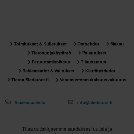
60 päivän palautusoikeus*
Sinulla on oikeus palauttaa tilauksesi 60 päivän sisällä.
Palautuksesta peritään mahdolliset kulut. *Palautusoikeus ei
koske henkilökohtaisesti räätälöityjä tai tilauksesta valmistettuja
tuotteita. Katso lisätietoja ja ehdot
asiakaspalveluosiosta
.
Toimitukset & Kuljetukset
Ostoehdot
Maksu
Tietosuojakäytäntö
Palautukset
Peruuttamisoikeus
Tilausstatus
Reklamaatiot & Valitukset
Kierrätystiedot
Tietoa Sledstore.fi
Vaatimustenmukaisuusvakuutus
Asiakaspalvelu
info@sledstore.fi
Tilaa uutiskirjeemme saadaksesi uutisia ja