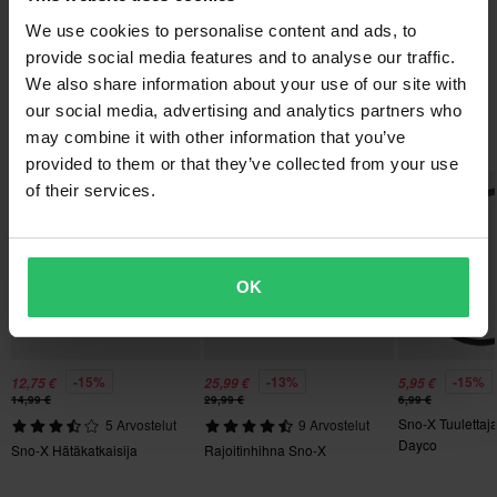
We use cookies to personalise content and ads, to
Tämä tuote on valmis lähetettäväksi undefined päivää. Tilaus
provide social media features and to analyse our traffic.
Kysymyksiä tuotteesta
(Kysy jotain)
We also share information about your use of our site with
lähetetään heti, kun kaikki tuotteesi ovat valmiita. Kassalta näet
our social media, advertising and analytics partners who
arvioidun toimitusajan koko tilaukselle.
Kysy jotain
Suosikit tuotemerkiltä Sno-X
may combine it with other information that you’ve
Nopeat toimitukset
provided to them or that they’ve collected from your use
of their services.
Toimitamme päivittäin tilauksia kaikkialle Pohjoismaissa.
Teemme aina parhaamme varmistaaksemme, että vastaanotat
tuotteet mahdollisimman nopeasti!
OK
Alin hintatakuu
Pyrimme pitämään yllä parhaita hintoja, mutta jos löydät silti
paremman hinnan kilpailijalta, vastaamme siihen hintaan.
-15%
-13%
-15%
Hintatakuumme on voimassa 14 päivän kuluessa ostoksestasi.
12,75 €
25,99 €
5,95 €
14,99 €
29,99 €
6,99 €
Sno-X Tuulettaj
5 Arvostelut
9 Arvostelut
Ilmainen toimitus yli 150€ ostoksista*
Dayco
Sno-X Hätäkatkaisija
Rajoitinhihna Sno-X
Lähetä
Yli 150€ tilaukset ovat maksuttomia. *Tämä ei sisällä ylisuuria
tuotteita