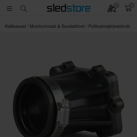
0
0
Kelkkaosat
Moottorinosat & Suodattimet
Polttoainejärjestelmät