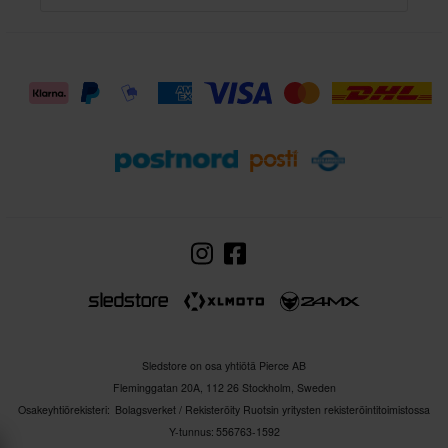
Sledstore on osa yhtiötä Pierce AB
Fleminggatan 20A, 112 26 Stockholm, Sweden
Osakeyhtiörekisteri: Bolagsverket / Rekisteröity Ruotsin yritysten rekisteröintitoimistossa
Y-tunnus: 556763-1592