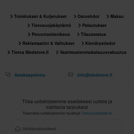
Toimitukset & Kuljetukset
Ostoehdot
Maksu
Tietosuojakäytäntö
Palautukset
Peruuttamisoikeus
Tilausstatus
Reklamaatiot & Valitukset
Kierrätystiedot
Tietoa Sledstore.fi
Vaatimustenmukaisuusvakuutus
Asiakaspalvelu
info@sledstore.fi
Tilaa uutiskirjeemme saadaksesi uutisia ja
mahtavia tarjouksia!
Tilaamalla uutiskirjeemme hyväksyt
Tietosuojakäytäntö