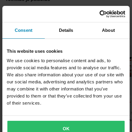
Tämä tuote on valmis lähetettäväksi undefined päivää. Tilaus
Kysymyksiä tuotteesta
(Kysy jotain)
lähetetään heti, kun kaikki tuotteesi ovat valmiita. Kassalta näet
arvioidun toimitusajan koko tilaukselle.
Consent
Details
About
Kysy jotain
Suosikit tuotemerkiltä Sno-X
Nopeat toimitukset
Toimitamme päivittäin tilauksia kaikkialle Pohjoismaissa.
This website uses cookies
Teemme aina parhaamme varmistaaksemme, että vastaanotat
We use cookies to personalise content and ads, to
tuotteet mahdollisimman nopeasti!
provide social media features and to analyse our traffic.
We also share information about your use of our site with
Alin hintatakuu
our social media, advertising and analytics partners who
Pyrimme pitämään yllä parhaita hintoja, mutta jos löydät silti
may combine it with other information that you’ve
paremman hinnan kilpailijalta, vastaamme siihen hintaan.
provided to them or that they’ve collected from your use
35,99 €
-13%
-15%
Hintatakuumme on voimassa 14 päivän kuluessa ostoksestasi.
25,99 €
12,75 €
of their services.
29,99 €
14,99 €
3 Arvostelut
9 Arvostelut
Ilmainen toimitus yli 150€ ostoksista*
Telapyörä Sno-X Lynx
Rajoitinhihna Sno-X
Sno-X Hätäkatka
Lähetä
Yli 150€ tilaukset ovat maksuttomia. *Tämä ei sisällä ylisuuria
OK
tuotteita