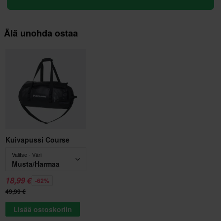
Älä unohda ostaa
Kuivapussi Course
Valitse - Väri
Musta/Harmaa
18,99 €
-62%
49,99 €
Lisää ostoskoriin