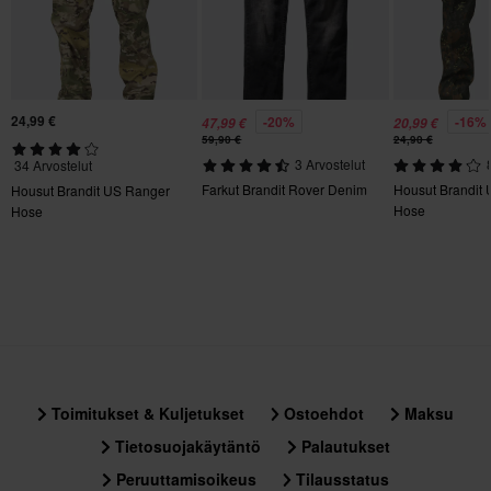
XL
170 x 320 x 100 mm
S
140 x 330 x 75 mm
24,99 €
-20%
-16%
47,99 €
20,99 €
59,90 €
24,90 €
3 Arvostelut
34 Arvostelut
Farkut Brandit Rover Denim
Housut Brandit
Housut Brandit US Ranger
Hose
Hose
Toimitukset & Kuljetukset
Ostoehdot
Maksu
Tietosuojakäytäntö
Palautukset
Peruuttamisoikeus
Tilausstatus