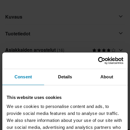
Kuvaus
Todella kestävät militarihenkiset housut sopivat sekä arkeen että
Tuotetiedot
juhlaan. Housut on suunniteltu ”US Ranger” -tyyliin. Valmistettu
65% polyesteristä ja 35% puuvillasta.
Asiakkaiden arvostelut
(16)
Väri
Vihreä, Maastokuvio
- Kaksi sivutaskua
Koko-opas
- Lisätasku tarranauhakiinnityksellä molemmissa lahkeissa
Materiaali
- Vyölenkki
Consent
Details
About
Tekstiili
Toimitus ja palautus
- Kurenauha nilkassa
Merkki
This website uses cookies
Nopeat toimitukset
Brandit
Kysymyksiä tuotteesta
(Kysy jotain)
We use cookies to personalise content and ads, to
Toimitamme päivittäin tilauksia kaikkialle Pohjoismaissa.
Tuotteen käyttäjä
provide social media features and to analyse our traffic.
Teemme aina parhaamme varmistaaksemme, että vastaanotat
Kysy jotain
Aikuinen
Suosikit tuotemerkiltä Brandit
We also share information about your use of our site with
tuotteet mahdollisimman nopeasti!
our social media, advertising and analytics partners who