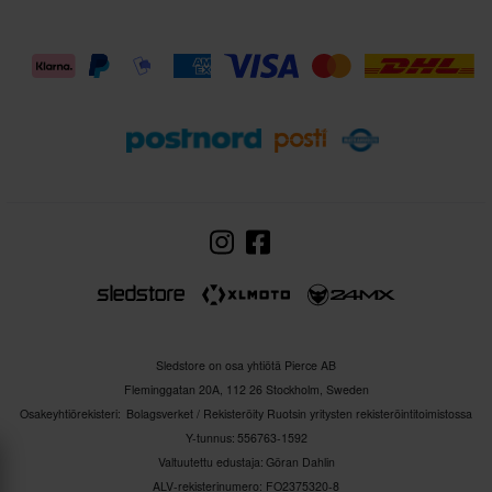
Sledstore on osa yhtiötä Pierce AB
Fleminggatan 20A, 112 26 Stockholm, Sweden
Osakeyhtiörekisteri: Bolagsverket / Rekisteröity Ruotsin yritysten rekisteröintitoimistossa
Y-tunnus: 556763-1592
Valtuutettu edustaja: Göran Dahlin
ALV-rekisterinumero: FO2375320-8