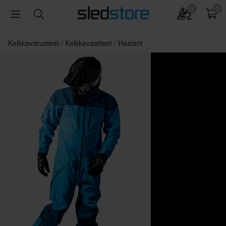
0
0
Kelkkavarusteet
Kelkkavaatteet
Haalarit