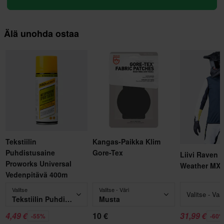
Älä unohda ostaa
Tekstiilin
Kangas-Paikka Klim
Puhdistusaine
Gore-Tex
Liivi Raven 
Proworks Universal
Weather MX
Vedenpitävä 400m
Valitse
Valitse - Väri
Valitse - Va
Tekstiilin Puhdistusaine Proworks Universal Vedenpitävä 400m
Musta
4,49 €
10 €
31,99 €
-55%
-60