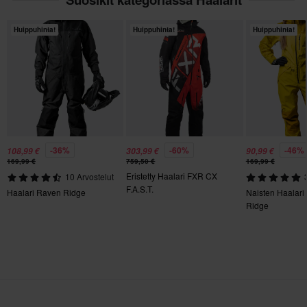
300 x 480 x 150 mm
XL
Huippuhinta!
Huippuhinta!
Huippuhinta!
330 x 360 x 175 mm
3XL
370 x 500 x 166 mm
-36%
-60%
-46%
108,99 €
303,99 €
90,99 €
169,99 €
759,50 €
169,99 €
Eristetty Haalari FXR CX
10 Arvostelut
F.A.S.T.
Haalari Raven Ridge
Naisten Haalari
Ridge