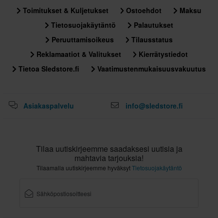
Toimitukset & Kuljetukset
Ostoehdot
Maksu
Tietosuojakäytäntö
Palautukset
Peruuttamisoikeus
Tilausstatus
Reklamaatiot & Valitukset
Kierrätystiedot
Tietoa Sledstore.fi
Vaatimustenmukaisuusvakuutus
Asiakaspalvelu
info@sledstore.fi
Tilaa uutiskirjeemme saadaksesi uutisia ja
mahtavia tarjouksia!
Tilaamalla uutiskirjeemme hyväksyt
Tietosuojakäytäntö