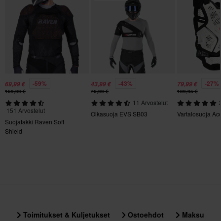
-59%
-43%
-27%
69,99 €
43,99 €
79,99 €
169,99 €
76,99 €
109,95 €
11 Arvostelut
151 Arvostelut
Olkasuoja EVS SB03
Vartalosuoja Ac
Suojatakki Raven Soft
Shield
Toimitukset & Kuljetukset
Ostoehdot
Maksu