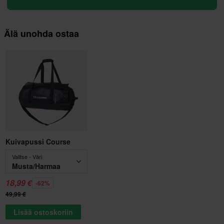
Älä unohda ostaa
Kuivapussi Course
Valitse - Väri
Musta/Harmaa
18,99 €
-62%
49,99 €
Lisää ostoskoriin