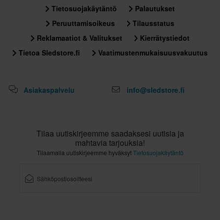
Tietosuojakäytäntö
Palautukset
Peruuttamisoikeus
Tilausstatus
Reklamaatiot & Valitukset
Kierrätystiedot
Tietoa Sledstore.fi
Vaatimustenmukaisuusvakuutus
Asiakaspalvelu
info@sledstore.fi
Tilaa uutiskirjeemme saadaksesi uutisia ja
mahtavia tarjouksia!
Tilaamalla uutiskirjeemme hyväksyt
Tietosuojakäytäntö