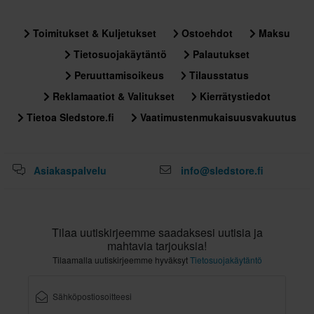
Toimitukset & Kuljetukset
Ostoehdot
Maksu
Tietosuojakäytäntö
Palautukset
Peruuttamisoikeus
Tilausstatus
Reklamaatiot & Valitukset
Kierrätystiedot
Tietoa Sledstore.fi
Vaatimustenmukaisuusvakuutus
Asiakaspalvelu
info@sledstore.fi
Tilaa uutiskirjeemme saadaksesi uutisia ja
mahtavia tarjouksia!
Tilaamalla uutiskirjeemme hyväksyt
Tietosuojakäytäntö