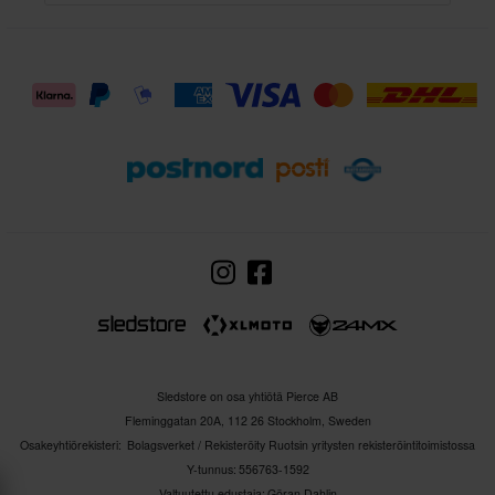
Sledstore on osa yhtiötä Pierce AB
Fleminggatan 20A, 112 26 Stockholm, Sweden
Osakeyhtiörekisteri: Bolagsverket / Rekisteröity Ruotsin yritysten rekisteröintitoimistossa
Y-tunnus: 556763-1592
Valtuutettu edustaja: Göran Dahlin