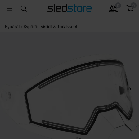
0
0
Kypärät
Kypärän visiirit & Tarvikkeet