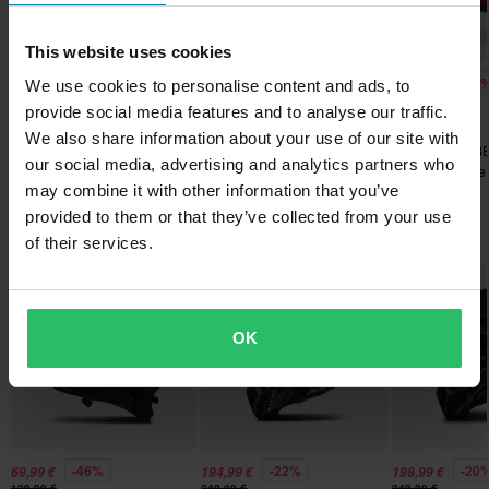
Removal System (MERS) poskityynyt
Aikuinen
tuotteita
• Virus™ CoolJade irrotettava ja pestävä vuori
Kypärän paino
This website uses cookies
• Panoramic Goggle Port parannetulle näkyvyydelle
60 päivän palautusoikeus*
• Tuotteen paino: 1 390 grammaa
-20%
-26%
-20
1300 g – 1500 g
719,99 €
371,99 €
759,99 €
We use cookies to personalise content and ads, to
Lähetä
Sinulla on oikeus palauttaa tilauksesi 60 päivän sisällä.
899,99 €
499,99 €
949,99 €
• Sertifioitu ECE 22.06 ja DOT -standardien mukaisesti
provide social media features and to analyse our traffic.
Crossikypärä BELL Moto-10
Väri
1 Arvostelut
Palautuksesta peritään mahdolliset kulut. *Palautusoikeus ei
We also share information about your use of our site with
Mips
Crossikypärä BELL Moto-10
Crossikypärä B
koske henkilökohtaisesti räätälöityjä tai tilauksesta valmistettuja
Valkoinen, Musta
Lue MIPS:stä
our social media, advertising and analytics partners who
Mips® Spherical Solid
Spherical Strike
tuotteita. Katso lisätietoja ja ehdot
asiakaspalveluosiosta
.
may combine it with other information that you’ve
Hätäpoistojärjestelmä
provided to them or that they’ve collected from your use
Suosikit kategoriassa Crossikypärät
Kyllä
of their services.
Kiertovoimasuoja
Mips®
OK
Merkki
BELL
Materiaali
Hiilikuitu
-46%
-22%
-20
69,99 €
194,99 €
198,99 €
129,99 €
249,99 €
249,99 €