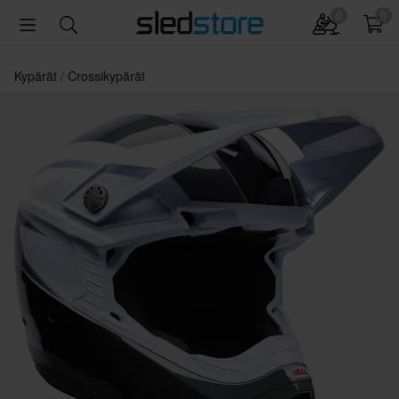
0
0
Kypärät
Crossikypärät