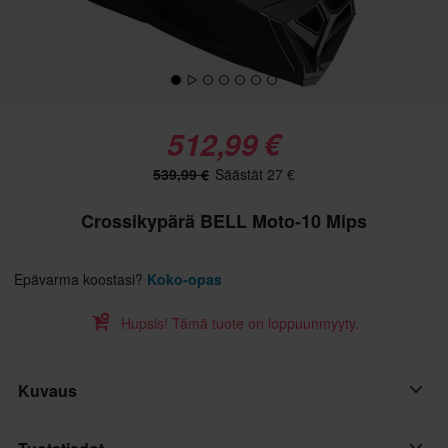
512,99 €
539,99 €
Säästät 27 €
Crossikypärä BELL Moto-10 Mips
Epävarma koostasi?
Koko-opas
Hupsis! Tämä tuote on loppuunmyyty.
Kuvaus
Moto-10 Mips MX-kypärä vie maastosuojauksen rajat