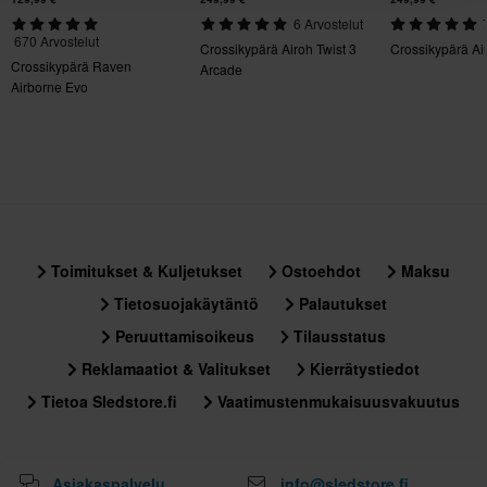
Sertifiointistandardi
6 Arvostelut
DOT, ECE 22.06
670 Arvostelut
Crossikypärä Airoh Twist 3
Crossikypärä Air
Crossikypärä Raven
Arcade
Paketin mitat
Airborne Evo
M
317 x 396 x 314 mm
L
295 x 385 x 290 mm
XL
317 x 396 x 314 mm
Toimitukset & Kuljetukset
Ostoehdot
Maksu
S
Tietosuojakäytäntö
Palautukset
317 x 396 x 314 mm
Peruuttamisoikeus
Tilausstatus
Reklamaatiot & Valitukset
Kierrätystiedot
Tietoa Sledstore.fi
Vaatimustenmukaisuusvakuutus
Asiakaspalvelu
info@sledstore.fi