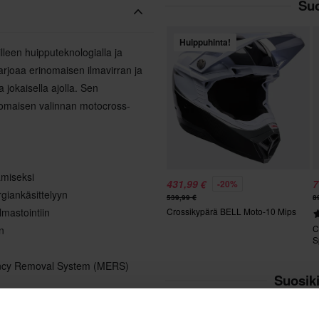
Suo
Huippuhinta!
leen huipputeknologialla ja
tarjoaa erinomaisen ilmavirran ja
 jokaisella ajolla. Sen
inomaisen valinnan motocross-
ämiseksi
431,99 €
7
-20%
giankäsittelyyn
539,99 €
8
mastointiin
Crossikypärä BELL Moto-10 Mips
C
n
S
ency Removal System (MERS)
Suosiki