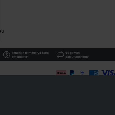
kuutus
Ilmainen toimitus yli 150€
60 päivän
ostoksista*
palautusoikeus*
Sledstore on osa yhtiötä Pierce AB
Fleminggatan 20A, 112 26 Stockholm, Sweden
Osakeyhtiörekisteri: Bolagsverket / Rekisteröity Ruotsin yritysten rekisteröintitoimistossa
Y-tunnus: 556763-1592
Valtuutettu edustaja: Göran Dahlin