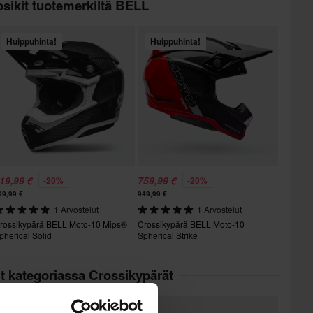
sikit tuotemerkiltä BELL
Huippuhinta!
Huippuhinta!
19,99 €
759,99 €
-20%
-20%
99,99 €
949,99 €
1 Arvostelut
1 Arvostelut
rossikypärä BELL Moto-10 Mips®
Crossikypärä BELL Moto-10
pherical Solid
Spherical Strike
t kategoriassa Crossikypärät