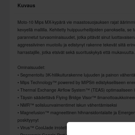
Kuvaus
Moto-10 Mips MX-kypärä vie maastosuojauksen rajat äärimmil
kevyellä mallilla. Kehitetty huippuurheilijoiden panoksella, se 
parannetut turvaominaisuudet, jotka pitävät sinut luottavaisena
aggressiivinen muotoilu ja edistynyt rakenne tekevät siitä er
harrastajille, jotka etsivät sekä suorituskykyä että mukavuutta.
Ominaisuudet:
• Segmentoitu 3K-hiilikuiturakenne lujuuden ja painon vähent
• Mips Technology™ powered by MIPS® edistykselliseen ener
• Thermal Exchange Airflow System™ (TEAS) optimaaliseen il
• Täysin säädettävä Flying Bridge Visor™ ilmanottoaukkoinee
• NMR™ solisluunvaimentimet iskun vähentämiseksi
• Magnefusion™ magneettinen hihnansidontalaite ja Emerg
poskityynyt
• Virus™ CoolJade irrotettava ja pestävä vuori
• Panoramic Goggle Port parannetulle näkyvyydelle