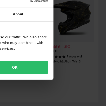
About
se our traffic. We also share
ers who may combine it with
94,99 €
198,99 €
-22%
-20%
 services.
49,99 €
249,99 €
6 Arvostelut
7 Arvostelut
rossikypärä Airoh Twist 3 Arcade
Crossikypärä Airoh Twist 3
OK