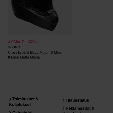
374,99 €
-25%
499,99 €
Crossikypärä BELL Moto-10 Mips
Kiinteä Matta Musta
Toimitukset &
Tilausstatus
Kuljetukset
Reklamaatiot &
Ostoehdot