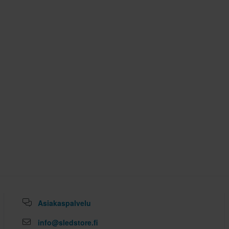
XL
295 x 380 x 285 mm
XXL
295 x 385 x 285 mm
S
295 x 385 x 285 mm
M
290 x 385 x 285 mm
Asiakaspalvelu
info@sledstore.fi