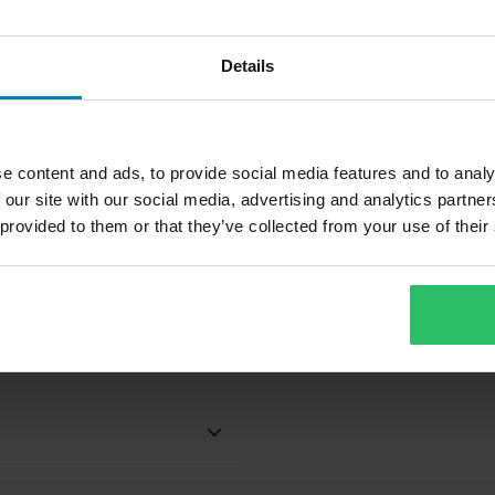
Details
e content and ads, to provide social media features and to analy
 our site with our social media, advertising and analytics partn
69,99 €
1
-46%
 provided to them or that they’ve collected from your use of their
129,99 €
2
Kyllä
668 Arvostelut
Crossikypärä Raven Airborne Evo
C
Kaksinkertaiset D-renkaat
1300
Musta
Teemme aina parhaamme
nopeasti!
palat, Mips®, Irrotettava vuori,
mien suojaus, Tuplat D-renkaat
en valmistajana kaikille