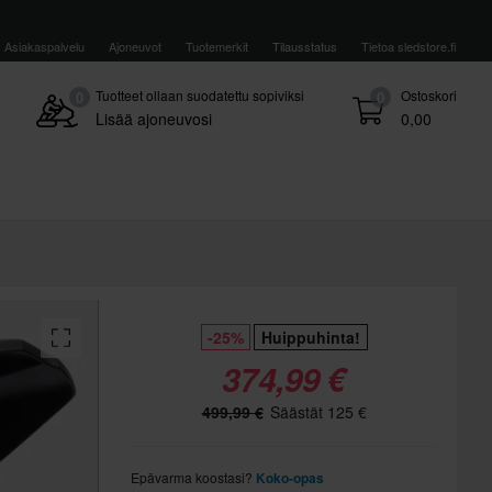
Asiakaspalvelu
Ajoneuvot
Tuotemerkit
Tilausstatus
Tietoa sledstore.fi
Tuotteet ollaan suodatettu sopiviksi
Ostoskori
0
0
Lisää ajoneuvosi
0,00
-25%
Huippuhinta!
374,99 €
499,99 €
Säästät 125 €
Epävarma koostasi?
Koko-opas