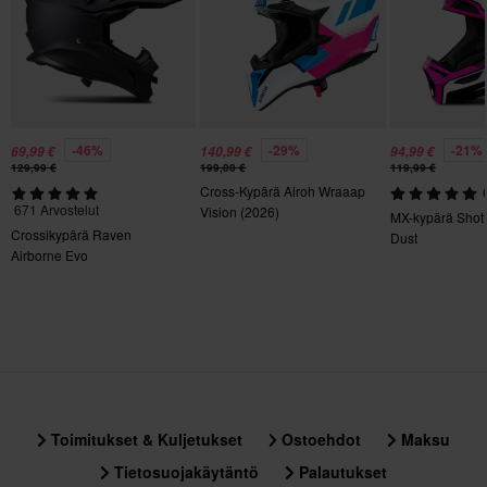
Hätäpoistojärjestelmä
Kyllä
Kypärän paino
1150 g - 1300 g
Paketin mitat
-46%
-29%
-21%
69,99 €
140,99 €
94,99 €
129,99 €
199,00 €
119,99 €
XS
Cross-Kypärä Airoh Wraaap
671 Arvostelut
Vision (2026)
380 x 400 x 350 mm
MX-kypärä Shot 
Crossikypärä Raven
Dust
L
Airborne Evo
320 x 425 x 275 mm
M
380 x 400 x 350 mm
S
380 x 400 x 350 mm
XXL
Toimitukset & Kuljetukset
Ostoehdot
Maksu
380 x 400 x 350 mm
Tietosuojakäytäntö
Palautukset
XL