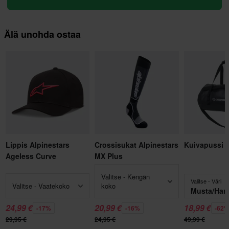
Älä unohda ostaa
Lippis Alpinestars
Crossisukat Alpinestars
Kuivapussi 
Ageless Curve
MX Plus
Valitse - Kengän
Valitse - Väri
Valitse - Vaatekoko
koko
Musta/Har
24,99 €
20,99 €
18,99 €
-17%
-16%
-62
29,95 €
24,95 €
49,99 €