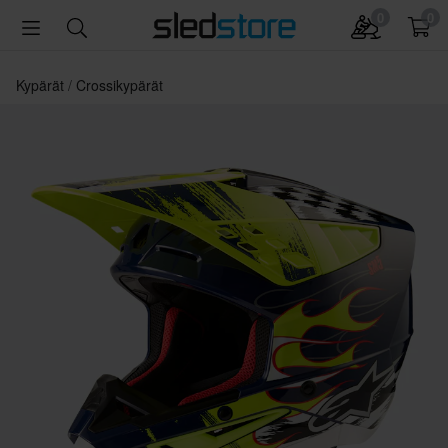
0
0
Kypärät
Crossikypärät