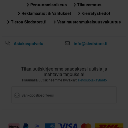
Peruuttamisoikeus
Tilausstatus
325 x 425 x 275 mm
Reklamaatiot & Valitukset
Kierrätystiedot
Sertifiointistandardi
Tietoa Sledstore.fi
Vaatimustenmukaisuusvakuutus
ECE 22.06
Asiakaspalvelu
info@sledstore.fi
Tilaa uutiskirjeemme saadaksesi uutisia ja
mahtavia tarjouksia!
Tilaamalla uutiskirjeemme hyväksyt
Tietosuojakäytäntö