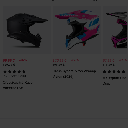
Hätäpoistojärjestelmä
Kyllä
Kypärän paino
1150 g - 1300 g
Paketin mitat
XS
325 x 425 x 275 mm
-46%
-29%
-21%
69,99 €
140,99 €
94,99 €
L
129,99 €
199,00 €
119,99 €
Cross-Kypärä Airoh Wraaap
325 x 425 x 275 mm
671 Arvostelut
Vision (2026)
MX-kypärä Shot 
M
Crossikypärä Raven
Dust
320 x 430 x 275 mm
Airborne Evo
XL
325 x 425 x 275 mm
S
325 x 425 x 275 mm
XXL