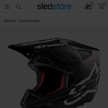
0
0
Kypärät
Crossikypärät