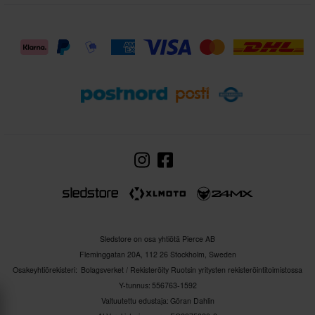
Sledstore on osa yhtiötä Pierce AB
Fleminggatan 20A, 112 26 Stockholm, Sweden
Osakeyhtiörekisteri: Bolagsverket / Rekisteröity Ruotsin yritysten rekisteröintitoimistossa
Y-tunnus: 556763-1592
Valtuutettu edustaja: Göran Dahlin