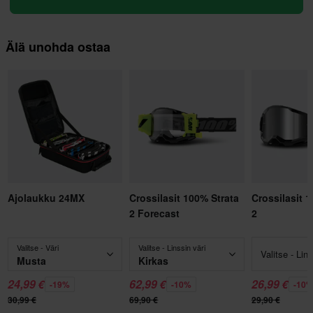
Älä unohda ostaa
Ajolaukku 24MX
Crossilasit 100% Strata
Crossilasit 
2 Forecast
2
Valitse - Väri
Valitse - Linssin väri
Valitse - Lins
Musta
Kirkas
24,99 €
62,99 €
26,99 €
-19%
-10%
-10
30,99 €
69,90 €
29,90 €