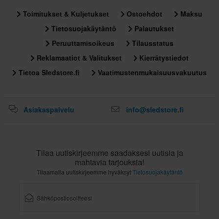
325 x 425 x 275 mm
Toimitukset & Kuljetukset
Ostoehdot
Maksu
Sertifiointistandardi
Tietosuojakäytäntö
Palautukset
ECE 22.06
Peruuttamisoikeus
Tilausstatus
Reklamaatiot & Valitukset
Kierrätystiedot
Tietoa Sledstore.fi
Vaatimustenmukaisuusvakuutus
Asiakaspalvelu
info@sledstore.fi
Tilaa uutiskirjeemme saadaksesi uutisia ja
mahtavia tarjouksia!
Tilaamalla uutiskirjeemme hyväksyt
Tietosuojakäytäntö