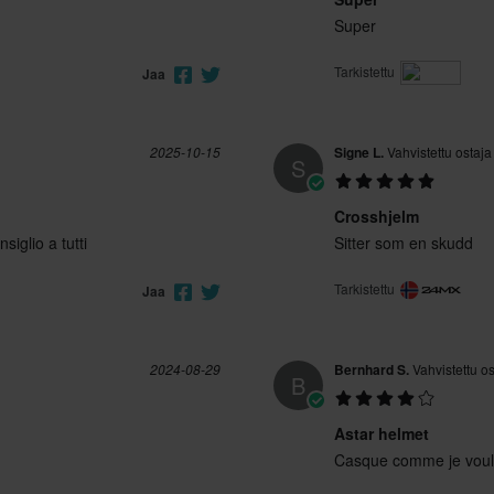
Super
XXL
325 x 425 x 280 mm
Tarkistettu
Jaa
2025-10-15
Signe L.
Vahvistettu ostaja
S
Crosshjelm
siglio a tutti
Sitter som en skudd
Tarkistettu
Jaa
2024-08-29
Bernhard S.
Vahvistettu os
B
Astar helmet
Casque comme je voul