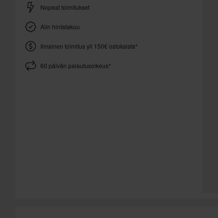
Nopeat toimitukset
Alin hintatakuu
Ilmainen toimitus yli 150€ ostoksista*
60 päivän palautusoikeus*