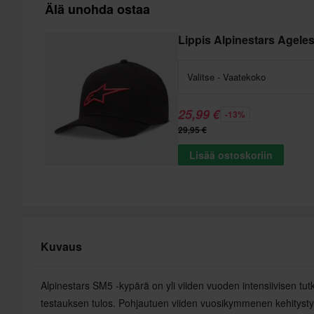
Älä unohda ostaa
Lippis Alpinestars Agele
Valitse - Vaatekoko
25,99 €
-13%
29,95 €
Lisää ostoskoriin
Kuvaus
Alpinestars SM5 -kypärä on yli viiden vuoden intensiivisen tu
testauksen tulos. Pohjautuen viiden vuosikymmenen kehitysty