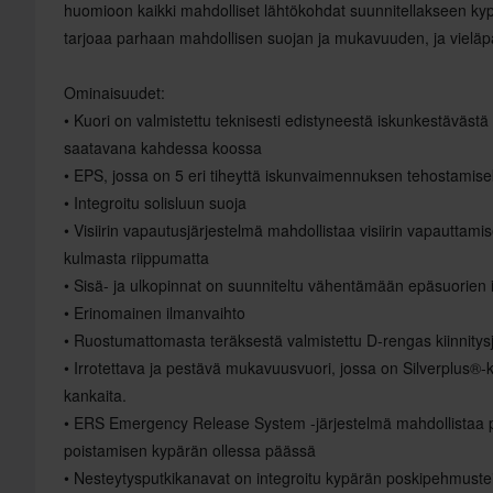
huomioon kaikki mahdolliset lähtökohdat suunnitellakseen kypä
tarjoaa parhaan mahdollisen suojan ja mukavuuden, ja vieläpä
Ominaisuudet:
• Kuori on valmistettu teknisesti edistyneestä iskunkestäväst
saatavana kahdessa koossa
• EPS, jossa on 5 eri tiheyttä iskunvaimennuksen tehostamise
• Integroitu solisluun suoja
• Visiirin vapautusjärjestelmä mahdollistaa visiirin vapauttam
kulmasta riippumatta
• Sisä- ja ulkopinnat on suunniteltu vähentämään epäsuorien 
• Erinomainen ilmanvaihto
• Ruostumattomasta teräksestä valmistettu D-rengas kiinnitys
• Irrotettava ja pestävä mukavuusvuori, jossa on Silverplus®-kä
kankaita.
• ERS Emergency Release System -järjestelmä mahdollistaa po
poistamisen kypärän ollessa päässä
• Nesteytysputkikanavat on integroitu kypärän poskipehmustei