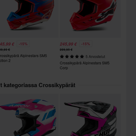
45,99 €
245,99 €
-15%
-15%
89,95 €
289,95 €
rossikypärä Alpinestars SM5
5 Arvostelut
ction 2
Crossikypärä Alpinestars SM5
Corp
t kategoriassa Crossikypärät