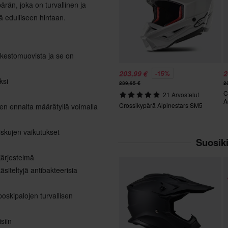
rän, joka on turvallinen ja
 edulliseen hintaan.
ä kestomuovista ja se on
203,99 €
2
-15%
ksi
239,95 €
2
C
21 Arvostelut
A
Crossikypärä Alpinestars SM5
isen ennalta määrätyllä voimalla
iskujen vaikutukset
Suosiki
järjestelmä
siteltyjä antibakteerisia
skipalojen turvallisen
siin