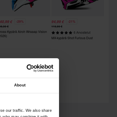
40,99 €
94,99 €
-29%
-21%
99,00 €
119,99 €
ross-Kypärä Airoh Wraaap Vision
6 Arvostelut
2026)
MX-kypärä Shot Furious Dust
About
se our traffic. We also share
ers who may combine it with