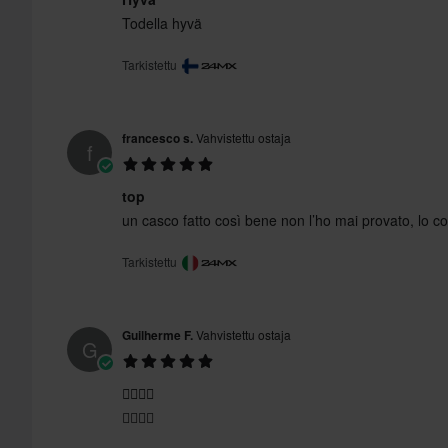
Todella hyvä
Tarkistettu
francesco s.
Vahvistettu ostaja
f
top
un casco fatto così bene non l’ho mai provato, lo con
Tarkistettu
Guilherme F.
Vahvistettu ostaja
G
👍🏼👍🏼
👍🏼👍🏼