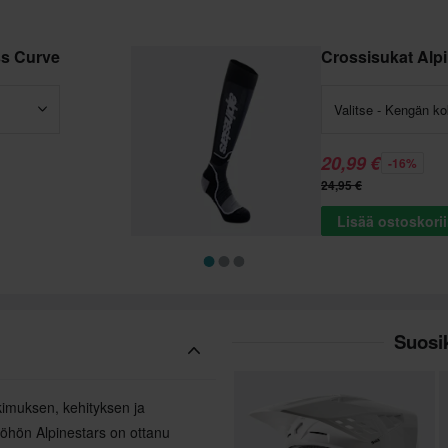
ss Curve
Crossisukat Alp
Valitse - Kengän k
20,99 €
-16%
24,95 €
Lisää ostoskori
Suosik
tkimuksen, kehityksen ja
öhön Alpinestars on ottanu