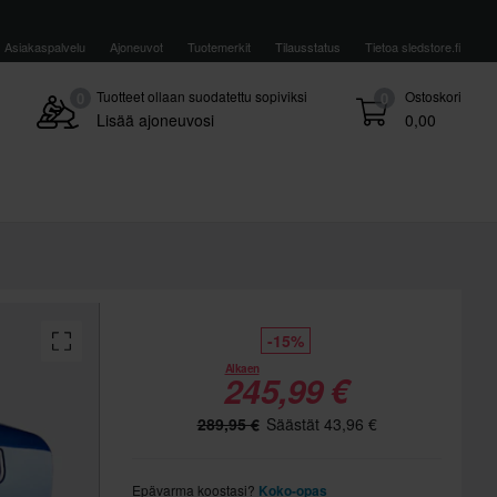
Asiakaspalvelu
Ajoneuvot
Tuotemerkit
Tilausstatus
Tietoa sledstore.fi
Tuotteet ollaan suodatettu sopiviksi
Ostoskori
0
0
Lisää ajoneuvosi
0,00
-15%
Alkaen
245,99 €
289,95 €
Säästät 43,96 €
Epävarma koostasi?
Koko-opas