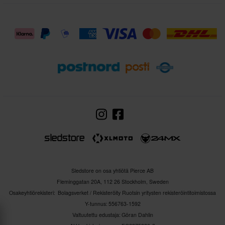
Sledstore on osa yhtiötä Pierce AB
Fleminggatan 20A, 112 26 Stockholm, Sweden
Osakeyhtiörekisteri: Bolagsverket / Rekisteröity Ruotsin yritysten rekisteröintitoimistossa
Y-tunnus: 556763-1592
Valtuutettu edustaja: Göran Dahlin