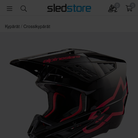
0
0
Kypärät
Crossikypärät