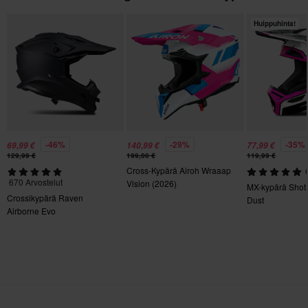
330 x 430 x 275 mm
Huippuhinta!
M
325 x 425 x 275 mm
S
325 x 425 x 275 mm
Sertifiointistandardi
ECE 22.06
-46%
-29%
-35%
69,99 €
140,99 €
77,99 €
129,99 €
199,00 €
119,99 €
Cross-Kypärä Airoh Wraaap
670 Arvostelut
Vision (2026)
MX-kypärä Shot 
Crossikypärä Raven
Dust
Airborne Evo