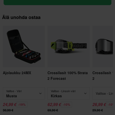
Älä unohda ostaa
Ajolaukku 24MX
Crossilasit 100% Strata
Crossilasit 
2 Forecast
2
Valitse - Väri
Valitse - Linssin väri
Valitse - Lins
Musta
Kirkas
24,99 €
62,99 €
26,99 €
-19%
-10%
-10
30,99 €
69,90 €
29,90 €