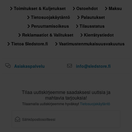
Toimitukset & Kuljetukset
Ostoehdot
Maksu
Tietosuojakäytäntö
Palautukset
Peruuttamisoikeus
Tilausstatus
Reklamaatiot & Valitukset
Kierrätystiedot
Tietoa Sledstore.fi
Vaatimustenmukaisuusvakuutus
Asiakaspalvelu
info@sledstore.fi
Tilaa uutiskirjeemme saadaksesi uutisia ja
mahtavia tarjouksia!
Tilaamalla uutiskirjeemme hyväksyt
Tietosuojakäytäntö