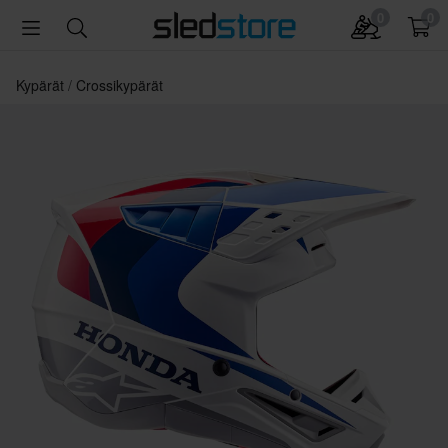
0
0
Kypärät
Crossikypärät