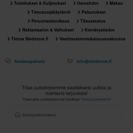
Toimitukset & Kuljetukset
Ostoehdot
Maksu
riippumatta
Tietosuojakäytäntö
Palautukset
• Maksimoitu ilmanvaihto ja korkea lämmönsiirron taso useiden
ilmanotto- ja ilmanpoistoaukkojen ansiosta
Peruuttamisoikeus
Tilausstatus
• Visiiri on suunniteltu ohjaamaan ilmaa portteihin, mikä parantaa
Reklamaatiot & Valitukset
Kierrätystiedot
ilmavirtausta
Tietoa Sledstore.fi
Vaatimustenmukaisuusvakuutus
• Hätäavausjärjestelmällä varustetut poskipalat.
• Nesteytysletkun kiinnityslenkit helpottavat juomareppu
kiinnitystä.
Asiakaspalvelu
info@sledstore.fi
• Honda SM5 -kypärän ECE versio painaa 1 350 grammaa ja on
mitoiltaan keskikokoinen
• ECE R-22.05
Tilaa uutiskirjeemme saadaksesi uutisia ja
mahtavia tarjouksia!
Tilaamalla uutiskirjeemme hyväksyt
Tietosuojakäytäntö