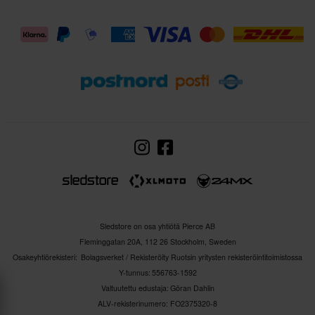
Sledstore on osa yhtiötä Pierce AB
Fleminggatan 20A, 112 26 Stockholm, Sweden
Osakeyhtiörekisteri: Bolagsverket / Rekisteröity Ruotsin yritysten rekisteröintitoimistossa
Y-tunnus: 556763-1592
Valtuutettu edustaja: Göran Dahlin
ALV-rekisterinumero: FO2375320-8