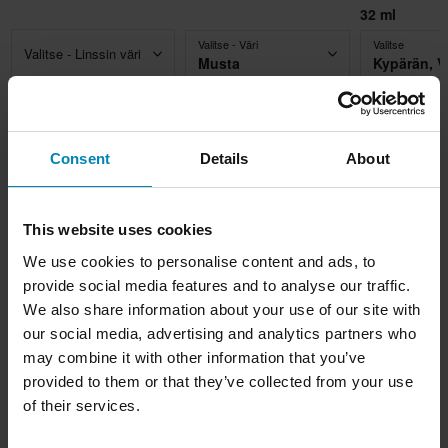
32 ml
Valitse - Väri
Valitse
Valitse - Linssin väri
Musta
26,99 €
24,99 €
12,99 €
-10%
-19%
-28
29,90 €
30,99 €
17,98 €
Lisää ostoskoriin
Lisää ostoskoriin
Lisää osto
Consent
Details
About
This website uses cookies
Kuvaus
We use cookies to personalise content and ads, to
provide social media features and to analyse our traffic.
Esittelyssä uusi WRAAAP: rikkoo ikärajoja ja tuo kaksipyöräisten
Tuotetiedot
We also share information about your use of our site with
kiekot kaikille nuorimmista kuskeista kokeneisiin seikkailijoihin.
our social media, advertising and analytics partners who
Sen dynaaminen muotoilu ja kiehtovat grafiikat täydentävät sen
Asiakkaiden arvostelut
(43)
Irrotettava Vuori
may combine it with other information that you’ve
huippuluokan ominaisuuksia, joissa on kolme HRT-kuorta ja
provided to them or that they’ve collected from your use
Kyllä
huippuluokan ilmanvaihto, joka on huolellisesti suunniteltu ja
of their services.
Koko-opas
optimoitu tuulitunnelissa. Nämä ovat vain vilkaisu tähän
Väri
poikkeukselliseen tuotteeseen pakattuihin innovaatioihin. Nosta