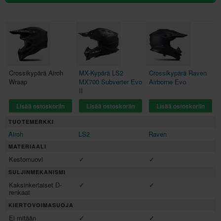
Crossikypärä Airoh
MX-Kypärä LS2
Crossikypärä Raven
Wraap
MX700 Subverter Evo
Airborne Evo
II
Lisää ostoskoriin
Lisää ostoskoriin
Lisää ostoskoriin
TUOTEMERKKI
Airoh
LS2
Raven
MATERIAALI
Kestomuovi
✓
✓
SULJINMEKANISMI
Kaksinkertaiset D-
✓
✓
renkaat
KIERTOVOIMASUOJA
Ei mitään
✓
✓