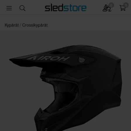
0
0
Kypärät
Crossikypärät