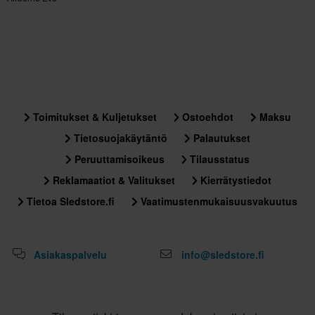
335 x 405 x 315 mm
M
315 x 405 x 335 mm
S
340 x 410 x 310 mm
L
Toimitukset & Kuljetukset
Ostoehdot
Maksu
335 x 410 x 310 mm
Tietosuojakäytäntö
Palautukset
XL
340 x 405 x 310 mm
Peruuttamisoikeus
Tilausstatus
Reklamaatiot & Valitukset
Kierrätystiedot
Tietoa Sledstore.fi
Vaatimustenmukaisuusvakuutus
Asiakaspalvelu
info@sledstore.fi