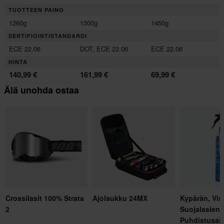
TUOTTEEN PAINO
1260g
1300g
1450g
SERTIFIOINTISTANDARDI
ECE 22.06
DOT, ECE 22.06
ECE 22.06
HINTA
140,99 €
161,99 €
69,99 €
Älä unohda ostaa
Crossilasit 100% Strata
Ajolaukku 24MX
Kypärän, Visi
2
Suojalasien
Puhdistusai