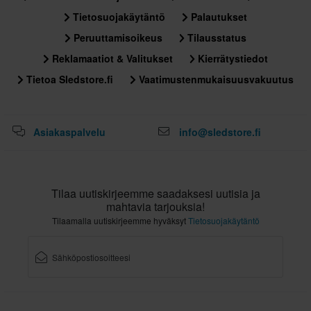
317 x 396 x 314 mm
Tietosuojakäytäntö
Palautukset
Sertifiointistandardi
Peruuttamisoikeus
Tilausstatus
ECE 22.06
Reklamaatiot & Valitukset
Kierrätystiedot
Tietoa Sledstore.fi
Vaatimustenmukaisuusvakuutus
Asiakaspalvelu
info@sledstore.fi
Tilaa uutiskirjeemme saadaksesi uutisia ja
mahtavia tarjouksia!
Tilaamalla uutiskirjeemme hyväksyt
Tietosuojakäytäntö