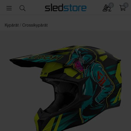
0
0
Kypärät
Crossikypärät