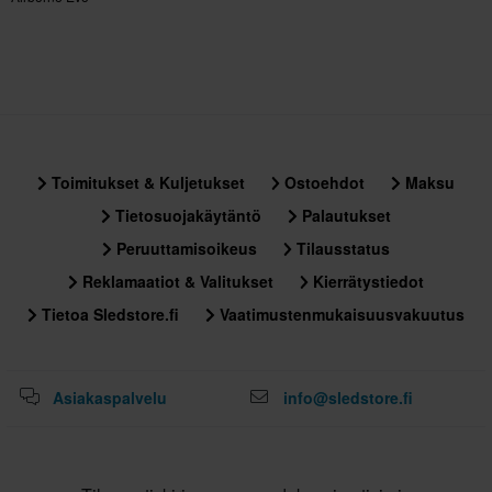
XXL
330 x 405 x 310 mm
M
330 x 405 x 310 mm
L
325 x 400 x 310 mm
Toimitukset & Kuljetukset
Ostoehdot
Maksu
Sertifiointistandardi
Tietosuojakäytäntö
Palautukset
ECE 22.06
Peruuttamisoikeus
Tilausstatus
Reklamaatiot & Valitukset
Kierrätystiedot
Tietoa Sledstore.fi
Vaatimustenmukaisuusvakuutus
Asiakaspalvelu
info@sledstore.fi