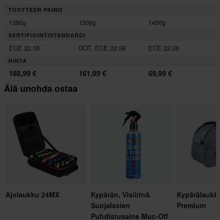
TUOTTEEN PAINO
1380g
1300g
1450g
SERTIFIOINTISTANDARDI
ECE 22.06
DOT, ECE 22.06
ECE 22.06
HINTA
188,99 €
161,99 €
69,99 €
Älä unohda ostaa
Ajolaukku 24MX
Kypärän, Visiirin&
Kypärälaukk
Suojalasien
Premium
Puhdistusaine Muc-Off