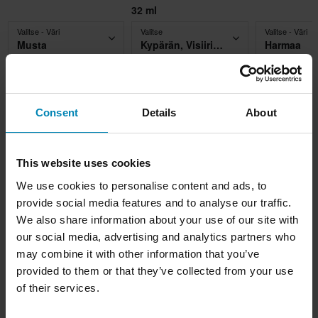
32 ml
Valitse - Väri
Valitse
Valitse - Väri
Musta
Kypärän, Visiirin& Suojalasien Puhdistusaine Muc-Off 32 ml
Harmaa
24,99 €
12,99 €
14,99 €
-19%
-28%
-66
30,99 €
17,98 €
43,99 €
Lisää ostoskoriin
Lisää ostoskoriin
Lisää osto
Consent
Details
About
This website uses cookies
Kuvaus
We use cookies to personalise content and ads, to
provide social media features and to analyse our traffic.
Twist 3 on ihanteellinen kumppani ajamiseen. Kaksinkertainen
Tuotetiedot
We also share information about your use of our site with
HRT-kuori optimoidulla ilmanvaihto tuulitunnelissa mahdollistaa
our social media, advertising and analytics partners who
mukavan käytön vaativimmissakin olosuhteissa. Sen ilme on
Asiakkaiden arvostelut
(34)
Irrotettava Vuori
may combine it with other information that you’ve
uudistettu täysin sekä esteettisellä tasolla että toiminnallisesta ja
provided to them or that they’ve collected from your use
Kyllä
teknisestä näkökulmasta. Rohkeat ja aggressiiviset linjat
of their services.
Koko-opas
yhdistyvät täydellisesti ASN- ja AEFR-järjestelmiin sekä
Väri
Bluetooth-viestintäjärjestelmiin, jotka ovat perusominaisuuksia,