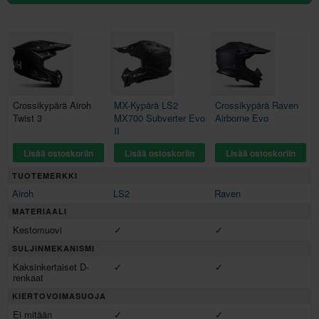
Crossikypärä Airoh
MX-Kypärä LS2
Crossikypärä Raven
Twist 3
MX700 Subverter Evo
Airborne Evo
II
Lisää ostoskoriin
Lisää ostoskoriin
Lisää ostoskoriin
TUOTEMERKKI
Airoh
LS2
Raven
MATERIAALI
Kestomuovi
✓
✓
SULJINMEKANISMI
Kaksinkertaiset D-
✓
✓
renkaat
KIERTOVOIMASUOJA
Ei mitään
✓
✓