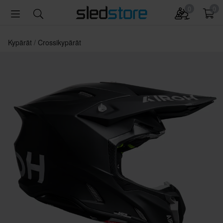
0
0
Kypärät
Crossikypärät