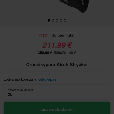
-41%
Huippuhinta!
211,99 €
359,99 €
Säästät 148 €
Crossikypärä Airoh Strycker
Epävarma koostasi?
Koko-opas
Valitse kypärän koko:
XL
Lisää ostoskoriin