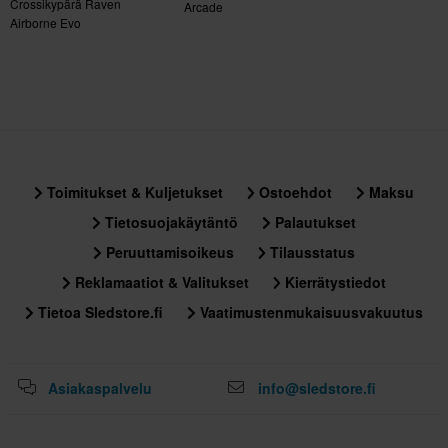
Crossikypärä Raven
325 x 405 x 305 mm
Arcade
Airborne Evo
S
325 x 405 x 310 mm
XS
330 x 405 x 310 mm
Sertifiointistandardi
ECE 22.05
Toimitukset & Kuljetukset
Ostoehdot
Maksu
Tietosuojakäytäntö
Palautukset
Peruuttamisoikeus
Tilausstatus
Reklamaatiot & Valitukset
Kierrätystiedot
Tietoa Sledstore.fi
Vaatimustenmukaisuusvakuutus
Asiakaspalvelu
info@sledstore.fi