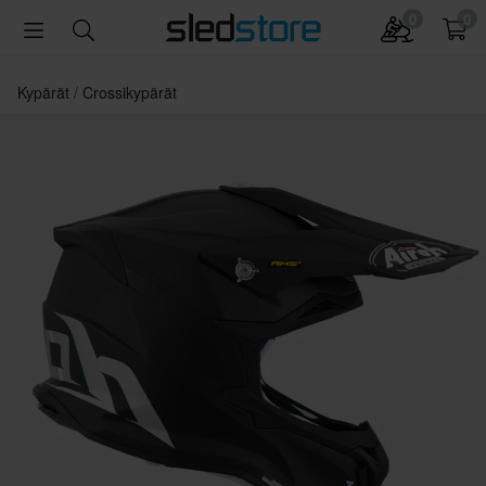
0
0
Kypärät
Crossikypärät