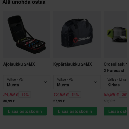
Älä unohda ostaa
Ajolaukku 24MX
Kypärälaukku 24MX
Crossilasit 
2 Forecast
Valitse - Väri
Valitse - Väri
Valitse - Linssin
Musta
Musta
Kirkas
24,99 €
12,99 €
55,99 €
-19%
-54%
-20
30,99 €
27,99 €
69,90 €
Lisää ostoskoriin
Lisää ostoskoriin
Lisää osto