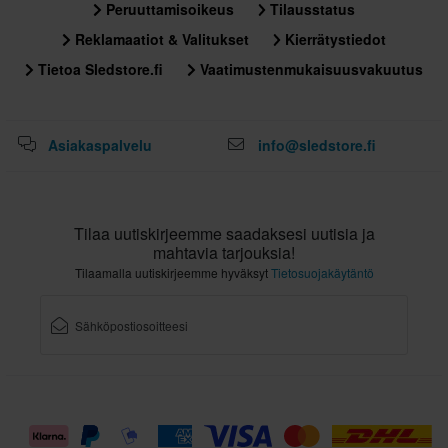
Peruuttamisoikeus
Tilausstatus
Reklamaatiot & Valitukset
Kierrätystiedot
Tietoa Sledstore.fi
Vaatimustenmukaisuusvakuutus
Asiakaspalvelu
info@sledstore.fi
Tilaa uutiskirjeemme saadaksesi uutisia ja
mahtavia tarjouksia!
Tilaamalla uutiskirjeemme hyväksyt
Tietosuojakäytäntö