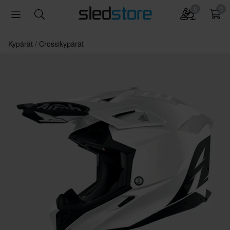
0
0
Kypärät
Crossikypärät