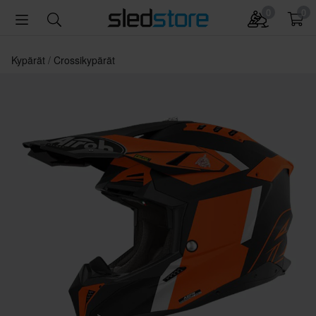
0
0
Kypärät
Crossikypärät