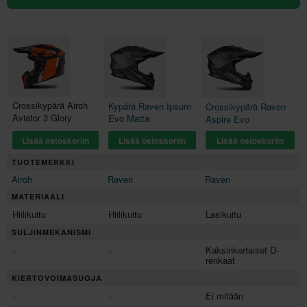
Crossikypärä Airoh
Kypärä Raven Ipsum
Crossikypärä Raven
Aviator 3 Glory
Evo Matta
Aspire Evo
Lisää ostoskoriin
Lisää ostoskoriin
Lisää ostoskoriin
TUOTEMERKKI
Airoh
Raven
Raven
MATERIAALI
Hiilikuitu
Hiilikuitu
Lasikuitu
SULJINMEKANISMI
-
-
Kaksinkertaiset D-
renkaat
KIERTOVOIMASUOJA
-
-
Ei mitään