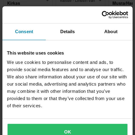
Valitse - Linssin väri
Kirkas
Musta/Har
55,99 €
26,99 €
18,99 €
-20%
-10%
-62
69,90 €
29,90 €
49,99 €
Lisää ostoskoriin
Lisää ostoskoriin
Lisää osto
Consent
Details
About
This website uses cookies
Kuvaus
We use cookies to personalise content and ads, to
provide social media features and to analyse our traffic.
Aviator 3 nostaa kilpailutasoa ja määrittää maastokypärän
Tuotetiedot
We also share information about your use of our site with
standardit uudelleen. Kuori, joka on saatavana Carbon 3K -
our social media, advertising and analytics partners who
versiona yksinomaan Primal-grafiikassa, tarjoaa jaloa HPC
Koko-opas
Väri
may combine it with other information that you’ve
Carbonia muille graafisille versioille.
provided to them or that they’ve collected from your use
Oranssi
of their services.
Toimitus ja palautus
Ominaisuudet:
Tuotteen käyttäjä
• Täyshiilikuituiset 3K 4 -kuoret
Aikuinen
Nopeat toimitukset
• HPC korkeapainehiili
Kysymyksiä tuotteesta
(Kysy jotain)
• Paino alkaen: 1270g +/- 50g
Väri
OK
Toimitamme päivittäin tilauksia kaikkialle Pohjoismaissa.