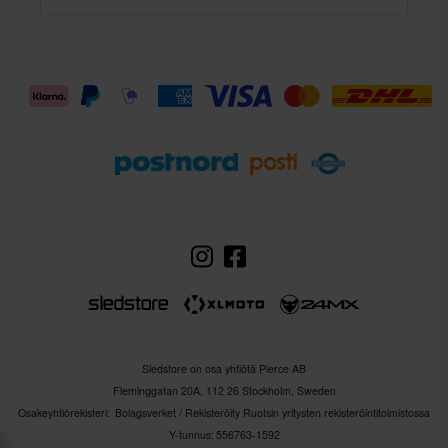
Sledstore on osa yhtiötä Pierce AB
Fleminggatan 20A, 112 26 Stockholm, Sweden
Osakeyhtiörekisteri: Bolagsverket / Rekisteröity Ruotsin yritysten rekisteröintitoimistossa
Y-tunnus: 556763-1592