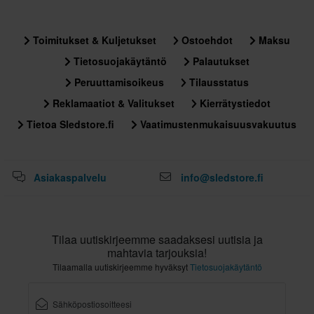
Toimitukset & Kuljetukset
Ostoehdot
Maksu
Tietosuojakäytäntö
Palautukset
Peruuttamisoikeus
Tilausstatus
Reklamaatiot & Valitukset
Kierrätystiedot
Tietoa Sledstore.fi
Vaatimustenmukaisuusvakuutus
Asiakaspalvelu
info@sledstore.fi
Tilaa uutiskirjeemme saadaksesi uutisia ja
mahtavia tarjouksia!
Tilaamalla uutiskirjeemme hyväksyt
Tietosuojakäytäntö