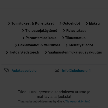
Toimitukset & Kuljetukset
Ostoehdot
Maksu
Tietosuojakäytäntö
Palautukset
Peruuttamisoikeus
Tilausstatus
Reklamaatiot & Valitukset
Kierrätystiedot
Tietoa Sledstore.fi
Vaatimustenmukaisuusvakuutus
Asiakaspalvelu
info@sledstore.fi
Tilaa uutiskirjeemme saadaksesi uutisia ja
mahtavia tarjouksia!
Tilaamalla uutiskirjeemme hyväksyt
Tietosuojakäytäntö