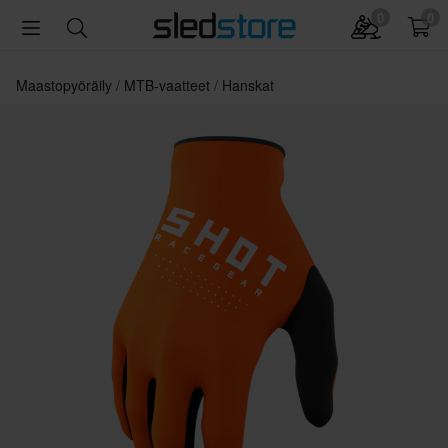
0
0
Maastopyöräily
MTB-vaatteet
Hanskat