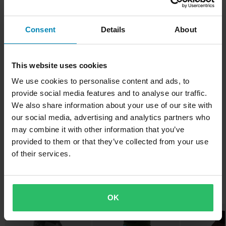
Consent
Details
About
Kuvaus
Kun tuotesuunnittelijat eivät noudata normeja, voi tapahtua
Tuotetiedot
This website uses cookies
todellisia innovaatioita Upouudet Black Label Invisible -hanskat
We use cookies to personalise content and ads, to
tarjoavat juuri sitä, mitä maastokuskit tarvitsevat, eivätkä mitään
provide social media features and to analyse our traffic.
Koko-opas
Materiaali
ylimääräistä. Nauhaton kiinnityshihna varmistaa hyvän
We also share information about your use of our site with
Tekstiili
istuvuuden, kun taas italialainen nailonkangas ja harkittu 3-
our social media, advertising and analytics partners who
Toimitus ja palautus
paneelinen minimaalinen muotoilu tarjoavat hanskat, jotka
may combine it with other information that you’ve
Tuotteen käyttäjä
liikkuvat helposti ja antavat erinomaisen tuntuman pyörään.
provided to them or that they’ve collected from your use
Aikuinen
Nopeat toimitukset
Tuotemerkistä
of their services.
Ominaisuudet:
Väri
Toimitamme päivittäin tilauksia kaikkialle Pohjoismaissa.
• Yksikerroksinen Clarino®-kämmen strategisesti sijoitetuilla
Teemme aina parhaamme varmistaaksemme, että vastaanotat
Punainen
24 vuotta progressiivista kapinaa. Mikään muu tuotemerkki ei ole
Suosikit kategoriassa Hanskat
rei'ityksillä
tuotteet mahdollisimman nopeasti!
yhdistänyt kulttuuria ja käsityötä kuten Shift. Innovaatio ja
OK
Väri
• Slip-on-ranneke tarranauhalla ja joustavalla rannehihnalla
muotoilu nostavat mallistot uudelle tasolle, ja yritys on ylpeä
Huippuhinta!
Huippuhinta!
Alin hintatakuu
Tumma Viininpunainen
• Nelisuuntaisesti joustava yksikerroksinen kämmenselkä
tuotteistaan, joita on tarjonnut kuskeille yli kahden