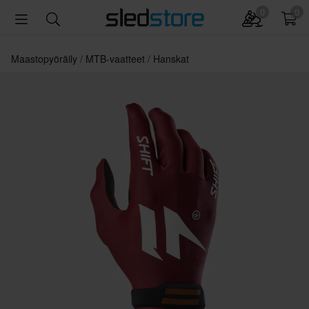
0
0
Maastopyöräily
MTB-vaatteet
Hanskat