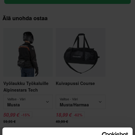
Älä unohda ostaa
Vyölaukku Työkaluille
Kuivapussi Course
Alpinestars Tech
Valitse - Väri
Valitse - Väri
Musta
Musta/Harmaa
50,99 €
18,99 €
-15%
-62%
59,95 €
49,99 €
Lisää ostoskoriin
Lisää ostoskoriin