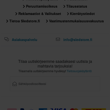
125 x 165 x 20 mm
Peruuttamisoikeus
Tilausstatus
Sertifiointistandardi
Reklamaatiot & Valitukset
Kierrätystiedot
Ei määritelty
Tietoa Sledstore.fi
Vaatimustenmukaisuusvakuutus
Asiakaspalvelu
info@sledstore.fi
Tilaa uutiskirjeemme saadaksesi uutisia ja
mahtavia tarjouksia!
Tilaamalla uutiskirjeemme hyväksyt
Tietosuojakäytäntö