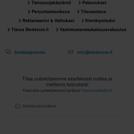
Tietosuojakäytäntö
Palautukset
Peruuttamisoikeus
Tilausstatus
Reklamaatiot & Valitukset
Kierrätystiedot
Tietoa Sledstore.fi
Vaatimustenmukaisuusvakuutus
Asiakaspalvelu
info@sledstore.fi
Tilaa uutiskirjeemme saadaksesi uutisia ja
mahtavia tarjouksia!
Tilaamalla uutiskirjeemme hyväksyt
Tietosuojakäytäntö