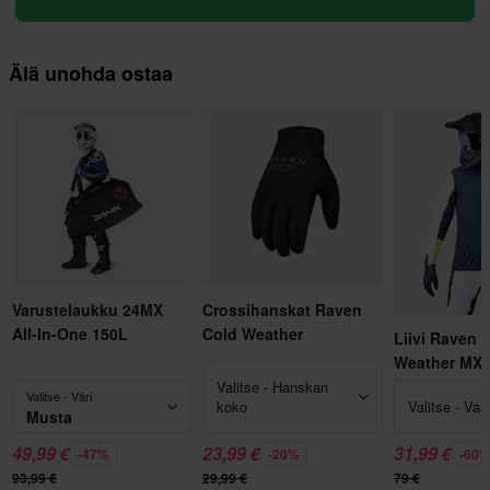
Älä unohda ostaa
Varustelaukku 24MX
Crossihanskat Raven
All-In-One 150L
Cold Weather
Liivi Raven 
Weather MX
Valitse - Hanskan
Valitse - Väri
koko
Valitse - Va
Musta
49,99 €
23,99 €
31,99 €
-47%
-20%
-60
93,99 €
29,99 €
79 €