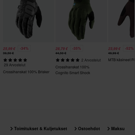
M
134 x 228 x 30 mm
XL
105 x 230 x 20 mm
-34%
-35%
-52%
25,99 €
28,79 €
23,99 €
39,50 €
44,50 €
49,99 €
MTB käsineet F
2 Arvostelut
29 Arvostelut
Crossihanskat 100%
Crossihanskat 100% Brisker
Cognito Smart Shock
Toimitukset & Kuljetukset
Ostoehdot
Maksu