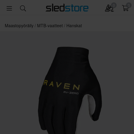
0
0
Maastopyöräily
MTB-vaatteet
Hanskat