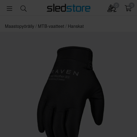
0
0
Maastopyöräily
MTB-vaatteet
Hanskat