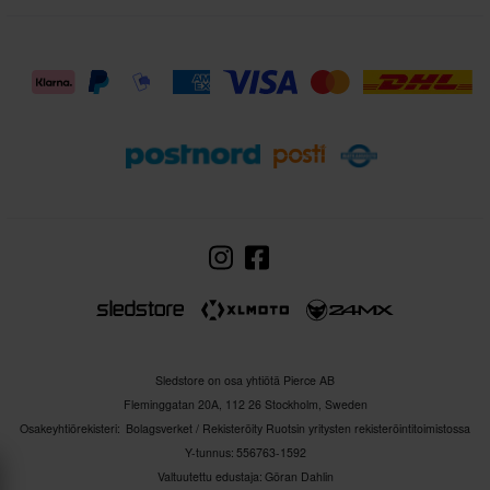
Sledstore on osa yhtiötä Pierce AB
Fleminggatan 20A, 112 26 Stockholm, Sweden
Osakeyhtiörekisteri: Bolagsverket / Rekisteröity Ruotsin yritysten rekisteröintitoimistossa
Y-tunnus: 556763-1592
Valtuutettu edustaja: Göran Dahlin