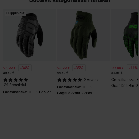
S
Huippuhinta!
125 x 225 x 35 mm
XL
115 x 225 x 50 mm
-34%
-35%
-11%
25,99 €
28,79 €
30,99 €
39,50 €
44,50 €
34,99 €
Crossihanskat 
2 Arvostelut
29 Arvostelut
Gear Drift Rim 2
Crossihanskat 100%
Crossihanskat 100% Brisker
Cognito Smart Shock