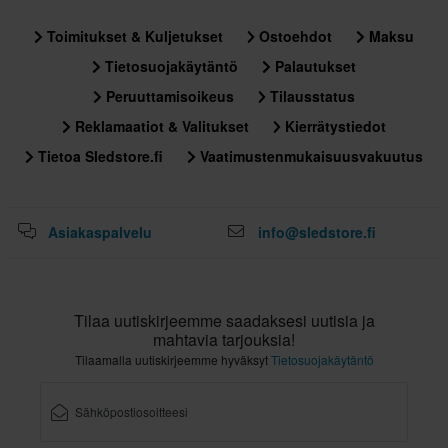
Toimitukset & Kuljetukset
Ostoehdot
Maksu
Tietosuojakäytäntö
Palautukset
Peruuttamisoikeus
Tilausstatus
Reklamaatiot & Valitukset
Kierrätystiedot
Tietoa Sledstore.fi
Vaatimustenmukaisuusvakuutus
Asiakaspalvelu
info@sledstore.fi
Tilaa uutiskirjeemme saadaksesi uutisia ja
mahtavia tarjouksia!
Tilaamalla uutiskirjeemme hyväksyt
Tietosuojakäytäntö