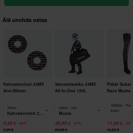
Älä unohda ostaa
Kahvadonitsit 24MX
Varustelaukku 24MX
Pitkät Sukat
Anti-Blister
All-In-One 150L
Race Musta
Valitse - Ke
Valitse
Valitse - Väri
koko
Kahvadonitsit 24MX Anti-Blister
Musta
0,49 €
49,99 €
11,99 €
-85%
-47%
-28
3,29 €
93,99 €
16,55 €