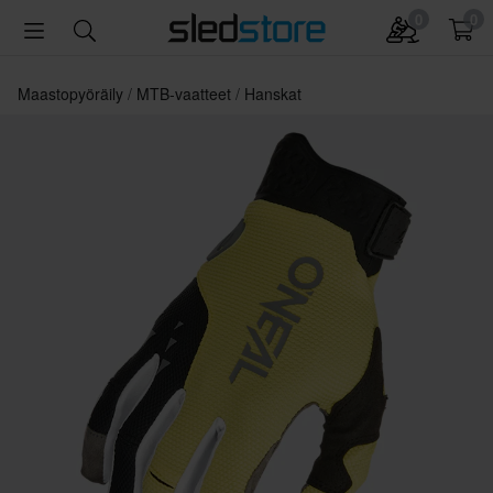
0
0
Maastopyöräily
MTB-vaatteet
Hanskat