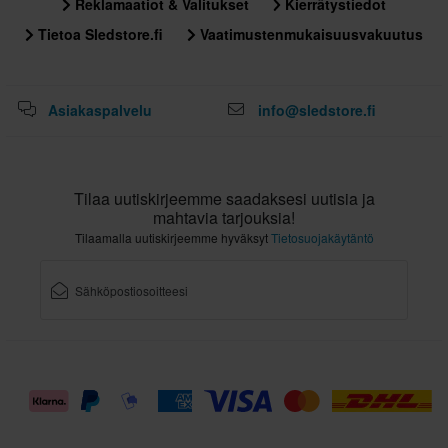
Reklamaatiot & Valitukset
Kierrätystiedot
Tietoa Sledstore.fi
Vaatimustenmukaisuusvakuutus
Asiakaspalvelu
info@sledstore.fi
Tilaa uutiskirjeemme saadaksesi uutisia ja
mahtavia tarjouksia!
Tilaamalla uutiskirjeemme hyväksyt
Tietosuojakäytäntö