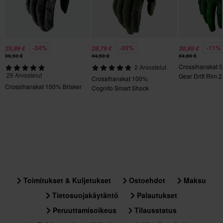
XL
120 x 195 x 30 mm
L
-34%
-35%
-11%
25,99 €
28,79 €
30,99 €
120 x 190 x 30 mm
39,50 €
44,50 €
34,99 €
Crossihanskat 
2 Arvostelut
29 Arvostelut
Gear Drift Rim 2
Crossihanskat 100%
Crossihanskat 100% Brisker
Cognito Smart Shock
Toimitukset & Kuljetukset
Ostoehdot
Maksu
Tietosuojakäytäntö
Palautukset
Peruuttamisoikeus
Tilausstatus