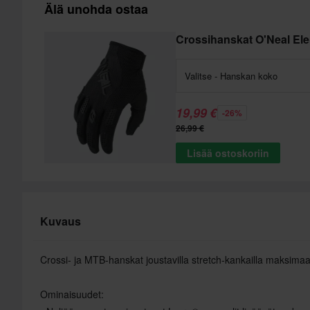
Älä unohda ostaa
Crossihanskat O'Neal El
Valitse - Hanskan koko
19,99 €
-26%
26,99 €
Lisää ostoskoriin
Kuvaus
Crossi- ja MTB-hanskat joustavilla stretch-kankailla maksim
Ominaisuudet: