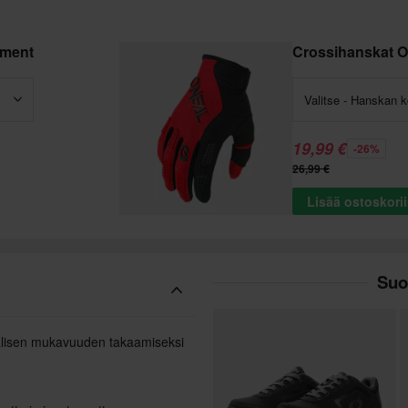
ement
Crossihanskat O
Valitse - Hanskan 
19,99 €
-26%
26,99 €
Lisää ostoskori
Suo
aalisen mukavuuden takaamiseksi