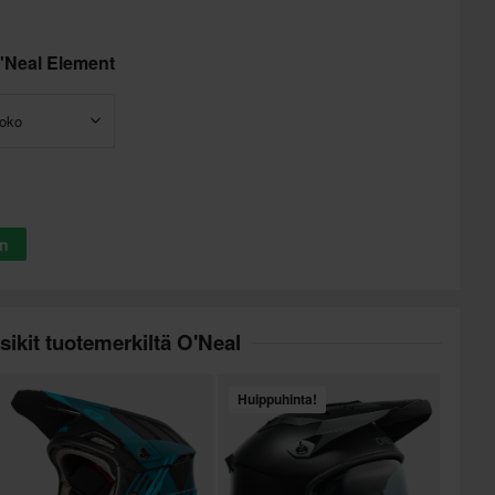
'Neal Element
koko
in
sikit tuotemerkiltä O'Neal
Huippuhinta!