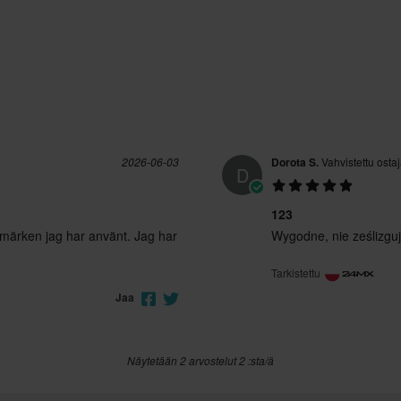
2026-06-03
Dorota S.
Vahvistettu osta
D
123
e märken jag har använt. Jag har
Wygodne, nie ześlizgują
Tarkistettu
Jaa
Näytetään 2 arvostelut 2 :sta/ä