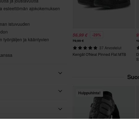
utta ja joustavuutta
oaa esteettömän ajokokemuksen
mman istuvuuden
hdon
56,99 €
9
-29%
 työnjäljen ja kääntyvien
79,99 €
1
37 Arvostelut
Kengät O'Neal Pinned Flat MTB
D
 kanssa
S
Suos
Huippuhinta!
O'Neal
Kosketusnäyttö
Tekstiili
Aikuinen
Teemme aina parhaamme