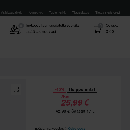
Asiakaspalvelu
Ajoneuvot
Tuotemerkit
Tilausstatus
Tietoa sledstore.fi
Tuotteet ollaan suodatettu sopiviksi
Ostoskori
0
0
Lisää ajoneuvosi
0,00
-40%
Huippuhinta!
Alkaen
25,99 €
42,99 €
Säästät 17 €
Epävarma koostasi?
Koko-opas