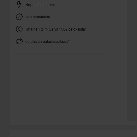
Nopeat toimitukset
Alin hintatakuu
Ilmainen toimitus yli 150€ ostoksista*
60 päivän palautusoikeus*