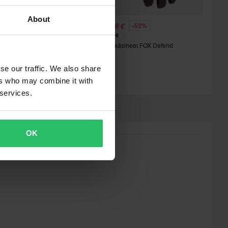
About
8,79 €
23,99 €
-35%
-52%
4,50 €
49,99 €
MTB käsineet FOX Defend
2 Arvostelut
rossihanskat 100% Cognito
mart Shock
se our traffic. We also share
ers who may combine it with
 services.
OK