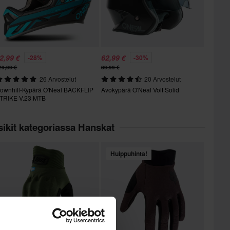
2,99 €
62,99 €
-28%
-30%
29,99 €
89,99 €
26 Arvostelut
20 Arvostelut
ownhill-Kypärä O'Neal BACKFLIP
Avokypärä O'Neal Volt Solid
TRIKE V.23 MTB
ikit kategoriassa Hanskat
Huippuhinta!