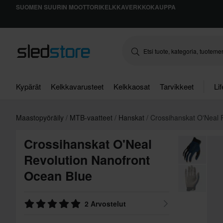
SUOMEN SUURIN MOOTTORIKELKKAVERKKOKAUPPA
Kypärät
Kelkkavarusteet
Kelkkaosat
Tarvikkeet
Li
Maastopyöräily
MTB-vaatteet
Hanskat
Crossihanskat O'Neal 
Crossihanskat O'Neal
Revolution Nanofront
Ocean Blue
2 Arvostelut