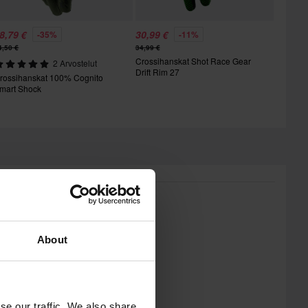
8,79 €
30,99 €
-35%
-11%
4,50 €
34,99 €
Crossihanskat Shot Race Gear
2 Arvostelut
Drift Rim 27
rossihanskat 100% Cognito
mart Shock
About
se our traffic. We also share