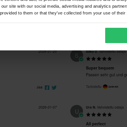
 our site with our social media, advertising and analytics partn
 provided to them or that they’ve collected from your use of their
2026-07-20
Silko D.
Vahvistettu ostaja
S
Super bequem
Passen sehr gut und gu
Tarkistettu
Jaa
2026-01-07
Urs N.
Vahvistettu ostaja
U
All perfect