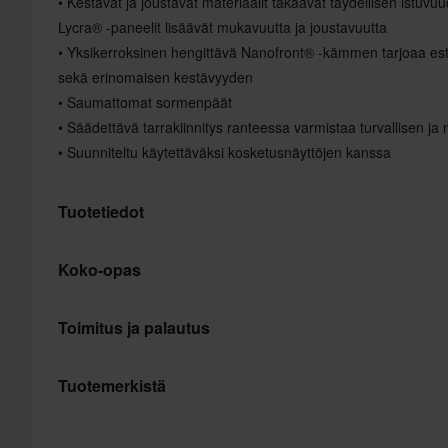
• Kestävät ja joustavat materiaalit takaavat täydellisen istuvuu
Lycra® -paneelit lisäävät mukavuutta ja joustavuutta
• Yksikerroksinen hengittävä Nanofront® -kämmen tarjoaa es
sekä erinomaisen kestävyyden
• Saumattomat sormenpäät
• Säädettävä tarrakiinnitys ranteessa varmistaa turvallisen j
• Suunniteltu käytettäväksi kosketusnäyttöjen kanssa
Tuotetiedot
Koko-opas
Merkki
Hanskojen ominaisuudet
Toimitus ja palautus
Väri
Nopeat toimitukset
Tuotemerkistä
Materiaali
Toimitamme päivittäin tilauksia kaikkialle Pohjoismaissa. 
varmistaaksemme, että vastaanotat tuotteet mahdollisimman 
O'Nealilla on vuosikymmenten kokemus korkealaatuisten moto