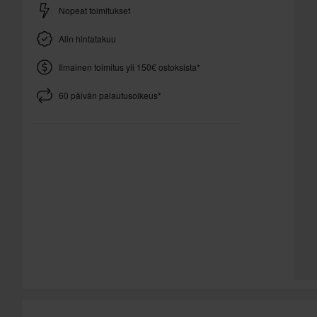
Nopeat toimitukset
Alin hintatakuu
Ilmainen toimitus yli 150€ ostoksista*
60 päivän palautusoikeus*