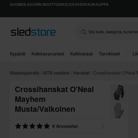
SUOMEN SUURIN MOOTTORIKELKKAVERKKOKAUPPA
Kypärät
Kelkkavarusteet
Kelkkaosat
Tarvikkeet
Li
Maastopyöräily
MTB-vaatteet
Hanskat
Crossihanskat O'Neal
Crossihanskat O'Neal
Mayhem
Musta/Valkoinen
9 Arvostelut