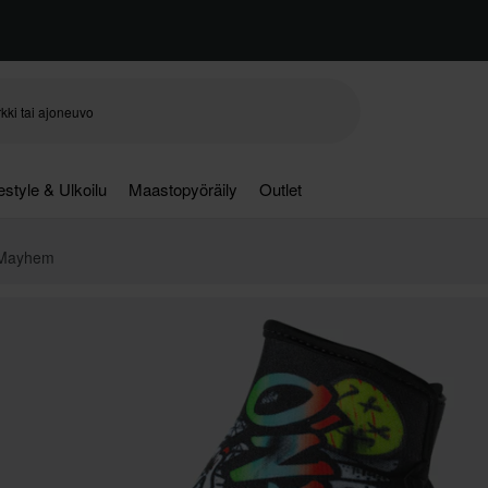
festyle & Ulkoilu
Maastopyöräily
Outlet
 Mayhem