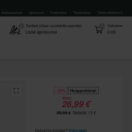
Asiakaspalvelu
Ajoneuvot
Tuotemerkit
Tilausstatus
Tietoa sledstore.fi
Tuotteet ollaan suodatettu sopiviksi
Ostoskori
0
0
Lisää ajoneuvosi
0,00
-33%
Huippuhinta!
Alkaen
26,99 €
39,99 €
Säästät 13 €
Epävarma koostasi?
Koko-opas