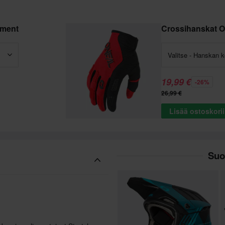
ement
Crossihanskat O
Valitse - Hanskan 
19,99 €
-26%
26,99 €
Lisää ostoskori
Suo