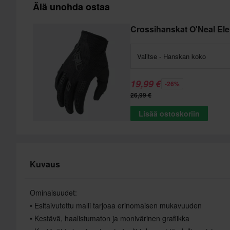
Älä unohda ostaa
Crossihanskat O'Neal El
Valitse - Hanskan koko
19,99 €
-26%
26,99 €
Lisää ostoskoriin
Kuvaus
Ominaisuudet:
• Esitaivutettu malli tarjoaa erinomaisen mukavuuden
• Kestävä, haalistumaton ja monivärinen grafiikka