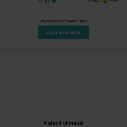
Tarkistettu
Jaa
Näytetään 8 arvostelut 9 :sta/ä
Lisää arvosteluja
Katsoit viimeksi