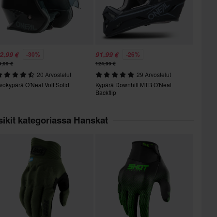
2,99 €
91,99 €
-30%
-26%
9,99 €
124,99 €
20 Arvostelut
29 Arvostelut
vokypärä O'Neal Volt Solid
Kypärä Downhill MTB O'Neal
Backflip
ikit kategoriassa Hanskat