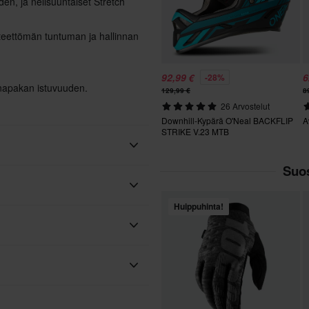
den, ja nelisuuntaiset Stretch
teettömän tuntuman ja hallinnan
92,99 €
6
-28%
a napakan istuvuuden.
129,99 €
8
26 Arvostelut
Downhill-Kypärä O'Neal BACKFLIP
A
STRIKE V.23 MTB
Suos
O'Neal
Huippuhinta!
Kosketusnäyttö
Musta/Valkoinen
Tekstiili
Teemme aina parhaamme
nopeasti!
cross-vaatteiden ja