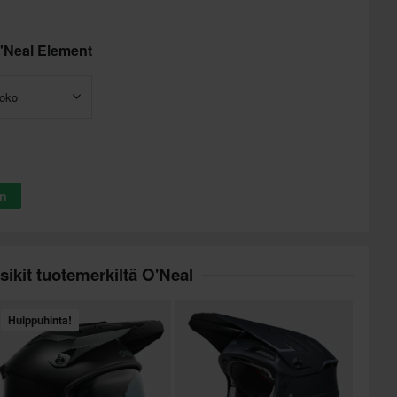
'Neal Element
koko
in
sikit tuotemerkiltä O'Neal
Huippuhinta!