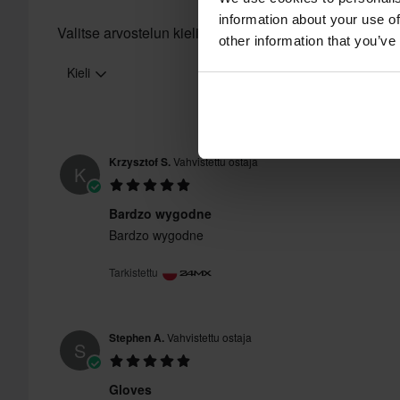
information about your use of
Valitse arvostelun kieli
other information that you’ve
Kieli
Krzysztof S.
Vahvistettu ostaja
K
Bardzo wygodne
Bardzo wygodne
Tarkistettu
Stephen A.
Vahvistettu ostaja
S
Gloves