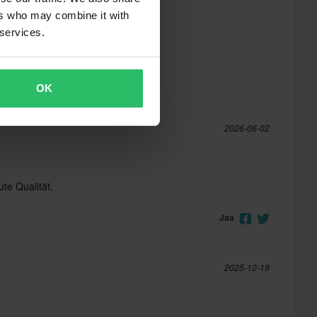
ers who may combine it with
 services.
OK
2026-06-02
te Qualität.
Jaa
2025-12-19