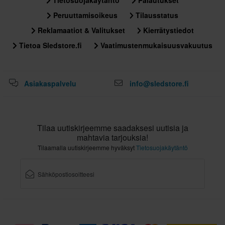
Tietosuojakäytäntö
Palautukset
Peruuttamisoikeus
Tilausstatus
Reklamaatiot & Valitukset
Kierrätystiedot
Tietoa Sledstore.fi
Vaatimustenmukaisuusvakuutus
Asiakaspalvelu
info@sledstore.fi
Tilaa uutiskirjeemme saadaksesi uutisia ja
mahtavia tarjouksia!
Tilaamalla uutiskirjeemme hyväksyt
Tietosuojakäytäntö