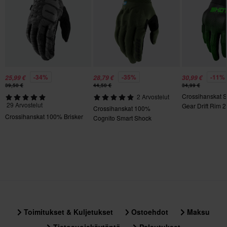
L
145 x 285 x 30 mm
XXL
135 x 180 x 25 mm
-34%
-35%
-11%
25,99 €
28,79 €
30,99 €
39,50 €
44,50 €
34,99 €
Crossihanskat 
2 Arvostelut
29 Arvostelut
Gear Drift Rim 2
Crossihanskat 100%
Crossihanskat 100% Brisker
Cognito Smart Shock
Toimitukset & Kuljetukset
Ostoehdot
Maksu