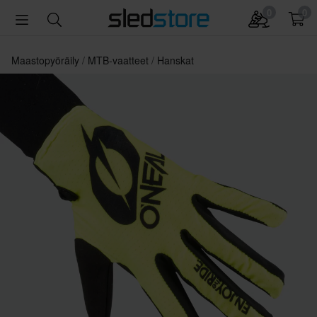
0
0
Maastopyöräily
MTB-vaatteet
Hanskat