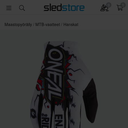
0
0
Maastopyöräily
MTB-vaatteet
Hanskat