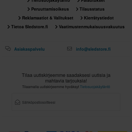
Tietosuojakäytäntö
Palautukset
Peruuttamisoikeus
Tilausstatus
Reklamaatiot & Valitukset
Kierrätystiedot
Tietoa Sledstore.fi
Vaatimustenmukaisuusvakuutus
Asiakaspalvelu
info@sledstore.fi
Tilaa uutiskirjeemme saadaksesi uutisia ja
mahtavia tarjouksia!
Tilaamalla uutiskirjeemme hyväksyt
Tietosuojakäytäntö