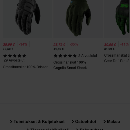
M
155 x 195 x 20 mm
-34%
-35%
-11%
25,99 €
28,79 €
30,99 €
39,50 €
44,50 €
34,99 €
Crossihanskat 
2 Arvostelut
29 Arvostelut
Gear Drift Rim 2
Crossihanskat 100%
Crossihanskat 100% Brisker
Cognito Smart Shock
Toimitukset & Kuljetukset
Ostoehdot
Maksu