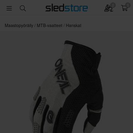
0
0
Maastopyöräily
MTB-vaatteet
Hanskat