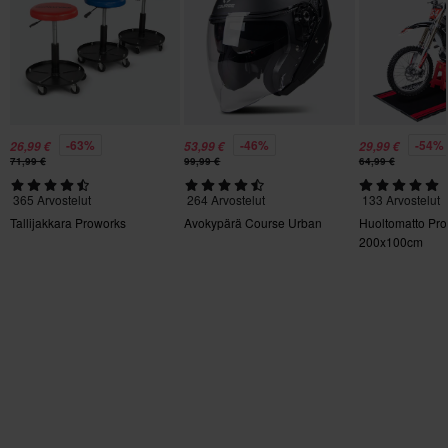
S
115 x 175 x 30 mm
Sertifiointistandardi
Ei määritelty
-63%
-46%
-54%
26,99 €
53,99 €
29,99 €
71,99 €
99,99 €
64,99 €
365 Arvostelut
264 Arvostelut
133 Arvostelut
Tallijakkara Proworks
Avokypärä Course Urban
Huoltomatto Pr
200x100cm