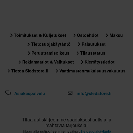
Toimitukset & Kuljetukset
Ostoehdot
Maksu
Tietosuojakäytäntö
Palautukset
Peruuttamisoikeus
Tilausstatus
Reklamaatiot & Valitukset
Kierrätystiedot
Tietoa Sledstore.fi
Vaatimustenmukaisuusvakuutus
Asiakaspalvelu
info@sledstore.fi
Tilaa uutiskirjeemme saadaksesi uutisia ja
mahtavia tarjouksia!
Tilaamalla uutiskirjeemme hyväksyt
Tietosuojakäytäntö