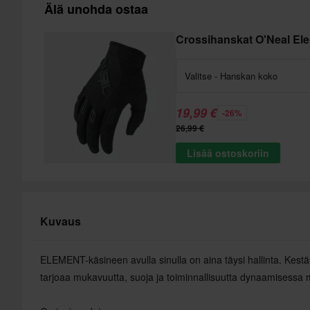
Älä unohda ostaa
Crossihanskat O'Neal El
Valitse - Hanskan koko
19,99 €
-26%
26,99 €
Lisää ostoskoriin
Kuvaus
ELEMENT-käsineen avulla sinulla on aina täysi hallinta. Kes
tarjoaa mukavuutta, suoja ja toiminnallisuutta dynaamisessa 