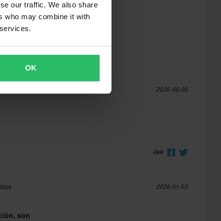
se our traffic. We also share
ers who may combine it with
 services.
OK
a
2026-06-06
Jaa
staja
2026-01-03
ción, son