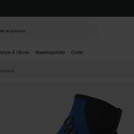
festyle & Ulkoilu
Maastopyöräily
Outlet
Element