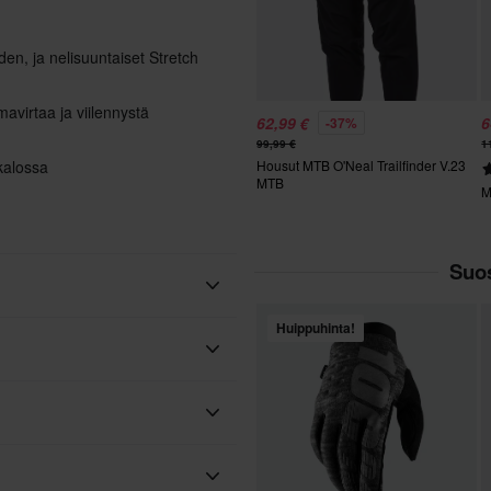
den, ja nelisuuntaiset Stretch
avirtaa ja viilennystä
62,99 €
6
-37%
99,99 €
1
kalossa
Housut MTB O'Neal Trailfinder V.23
MTB
M
Suos
Huippuhinta!
Musta/Sininen
O'Neal
Tekstiili