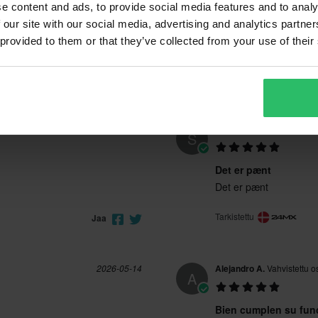
e content and ads, to provide social media features and to analy
 our site with our social media, advertising and analytics partn
 provided to them or that they’ve collected from your use of their
2026-07-19
Storm S.
Vahvistettu ostaj
S
Det er pænt
Det er pænt
Tarkistettu
Jaa
2026-05-14
Alejandro A.
Vahvistettu o
A
Bien cumplen su fun