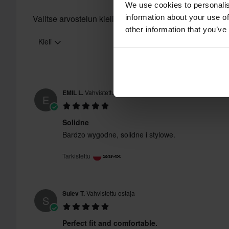
We use cookies to personalis
information about your use of
Valitse arvostelun kieli
other information that you’ve
Kieli
EMIL L.
Vahvistettu ostaja
E
Solidne
Bardzo wygodne, solidne i stylowe.
Tarkistettu
Sulev T.
Vahvistettu ostaja
S
Perfect fit and comfortable.