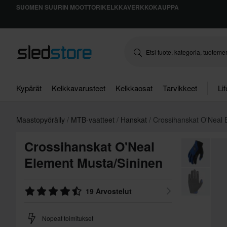
SUOMEN SUURIN MOOTTORIKELKKAVERKKOKAUPPA
Kypärät
Kelkkavarusteet
Kelkkaosat
Tarvikkeet
Li
Maastopyöräily
MTB-vaatteet
Hanskat
Crossihanskat O'Neal 
Crossihanskat O'Neal
Element Musta/Sininen
19 Arvostelut
Nopeat toimitukset