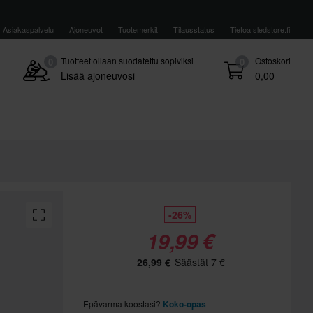
Asiakaspalvelu
Ajoneuvot
Tuotemerkit
Tilausstatus
Tietoa sledstore.fi
Tuotteet ollaan suodatettu sopiviksi
Ostoskori
0
0
Lisää ajoneuvosi
0,00
-26%
19,99 €
26,99 €
Säästät 7 €
Epävarma koostasi?
Koko-opas