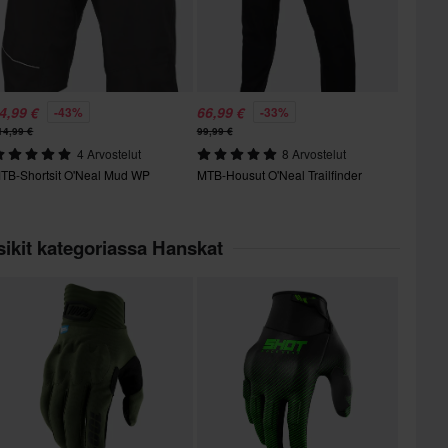
4,99 €
66,99 €
-43%
-33%
14,99 €
99,99 €
4 Arvostelut
8 Arvostelut
TB-Shortsit O'Neal Mud WP
MTB-Housut O'Neal Trailfinder
ikit kategoriassa Hanskat