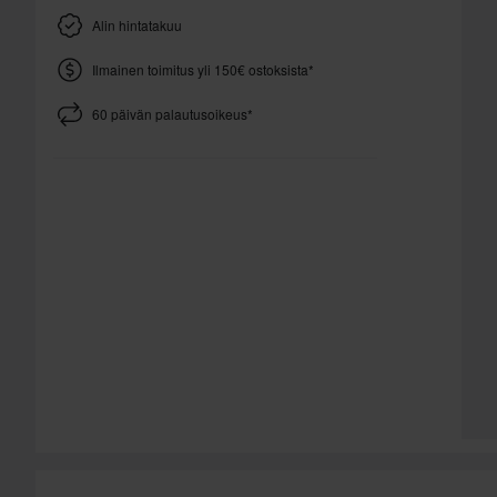
Alin hintatakuu
Ilmainen toimitus yli 150€ ostoksista*
60 päivän palautusoikeus*