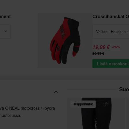
ement
Crossihanskat O
Valitse - Hanskan 
19,99 €
-26%
26,99 €
Lisää ostoskori
Suo
Huippuhinta!
tävä O'NEAL motocross / -pyörä
muotoilussa.