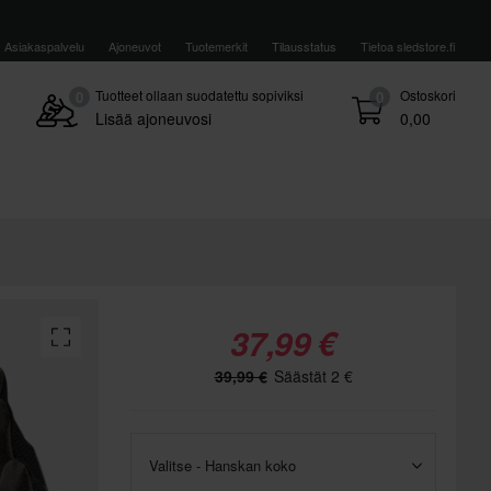
Asiakaspalvelu
Ajoneuvot
Tuotemerkit
Tilausstatus
Tietoa sledstore.fi
Tuotteet ollaan suodatettu sopiviksi
Ostoskori
0
0
Lisää ajoneuvosi
0,00
37,99 €
39,99 €
Säästät 2 €
Valitse - Hanskan koko