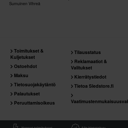
Sumuinen Vihreä
Toimitukset &
Tilausstatus
Kuljetukset
Reklamaatiot &
Ostoehdot
Valitukset
Maksu
Kierrätystiedot
Tietosuojakäytäntö
Tietoa Sledstore.fi
Palautukset
Vaatimustenmukaisuusva
Peruuttamisoikeus
Nopeat toimitukset
Alin hintatakuu