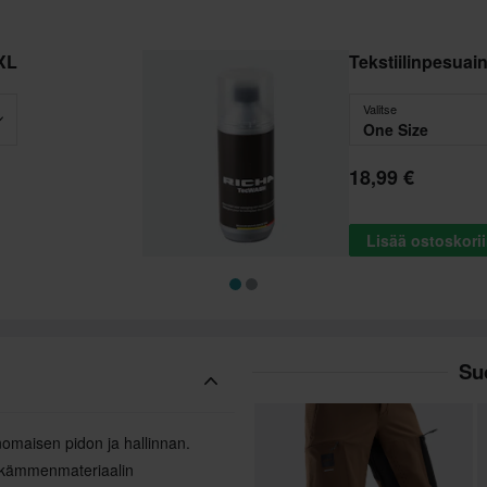
XL
Tekstiilinpesua
Valitse
One Size
18,99 €
Lisää ostoskori
Suo
inomaisen pidon ja hallinnan.
n kämmenmateriaalin