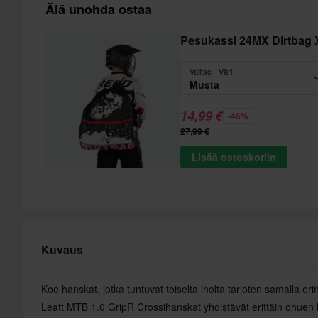
Älä unohda ostaa
Pesukassi 24MX Dirtbag 
Valitse - Väri
Musta
14,99 €
-46%
27,99 €
Lisää ostoskoriin
Kuvaus
Koe hanskat, jotka tuntuvat toiselta iholta tarjoten samalla er
Leatt MTB 1.0 GripR Crossihanskat yhdistävät erittäin ohue