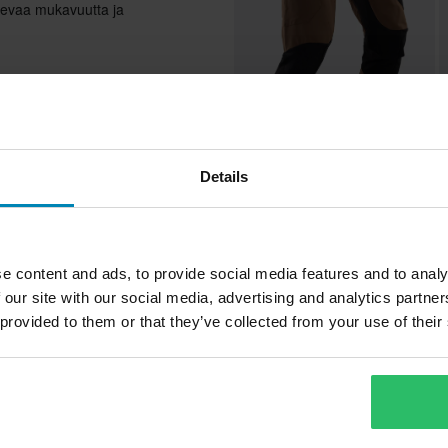
olevaa mukavuutta ja
umaan, joustoon ja kestävyyteen
uvuuden
131,99 €
1
 muodon koko päivän
139,00 €
2
Details
MTB-Housut Leatt Gravity 4.0
N
kkeellä
 ajon aikana
e content and ads, to provide social media features and to analy
Suos
 our site with our social media, advertising and analytics partn
 provided to them or that they’ve collected from your use of their
Huippuhinta!
Tekstiili
Sumuinen Vihreä
Teemme aina parhaamme