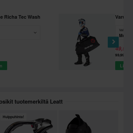
ine Richa Tec Wash
Varuste
Valitse - 
Musta
49,99 €
93,99 €
in
Lisää 
sikit tuotemerkiltä Leatt
Huippuhinta!