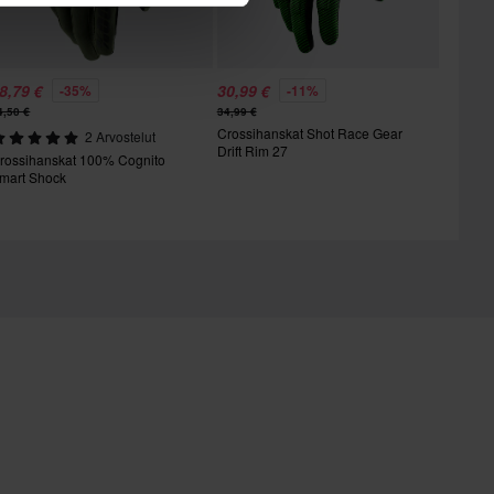
8,79 €
30,99 €
-35%
-11%
4,50 €
34,99 €
Crossihanskat Shot Race Gear
2 Arvostelut
Drift Rim 27
rossihanskat 100% Cognito
mart Shock