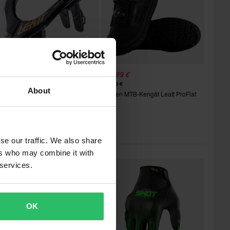
84,99 €
169,99 €
-29%
59,00 €
179,00 €
About
Naisten MTB-Kengät Leatt ProFlat
14 Arvostelut
3.0
iskasuoja Leatt GPX 3.5
se our traffic. We also share
ikit kategoriassa Hanskat
ers who may combine it with
 services.
OK