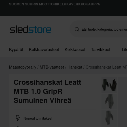
SUOMEN SUURIN MOOTTORIKELKKAVERKKOKAUPPA
Kypärät
Kelkkavarusteet
Kelkkaosat
Tarvikkeet
Li
Maastopyöräily
MTB-vaatteet
Hanskat
Crossihanskat Leatt M
Crossihanskat Leatt
MTB 1.0 GripR
Sumuinen Vihreä
Nopeat toimitukset