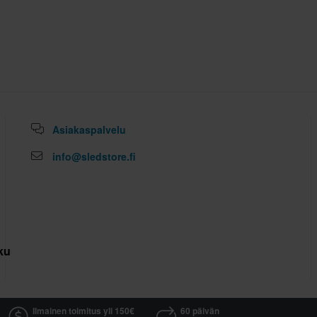
Asiakaspalvelu
info@sledstore.fi
kuutus
Ilmainen toimitus yli 150€
60 päivän