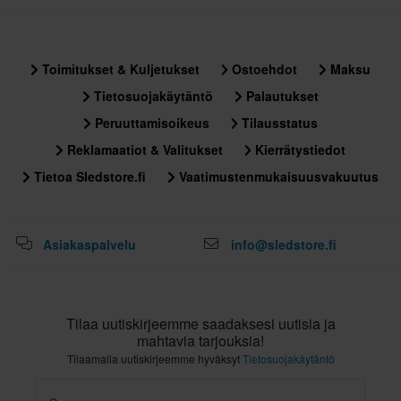
Toimitukset & Kuljetukset
Ostoehdot
Maksu
Tietosuojakäytäntö
Palautukset
Peruuttamisoikeus
Tilausstatus
Reklamaatiot & Valitukset
Kierrätystiedot
Tietoa Sledstore.fi
Vaatimustenmukaisuusvakuutus
Asiakaspalvelu
info@sledstore.fi
Tilaa uutiskirjeemme saadaksesi uutisia ja
mahtavia tarjouksia!
Tilaamalla uutiskirjeemme hyväksyt
Tietosuojakäytäntö