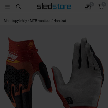
0
0
Maastopyöräily
MTB-vaatteet
Hanskat