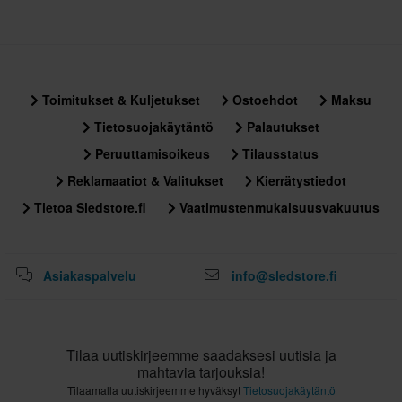
Toimitukset & Kuljetukset
Ostoehdot
Maksu
Tietosuojakäytäntö
Palautukset
Peruuttamisoikeus
Tilausstatus
Reklamaatiot & Valitukset
Kierrätystiedot
Tietoa Sledstore.fi
Vaatimustenmukaisuusvakuutus
Asiakaspalvelu
info@sledstore.fi
Tilaa uutiskirjeemme saadaksesi uutisia ja
mahtavia tarjouksia!
Tilaamalla uutiskirjeemme hyväksyt
Tietosuojakäytäntö