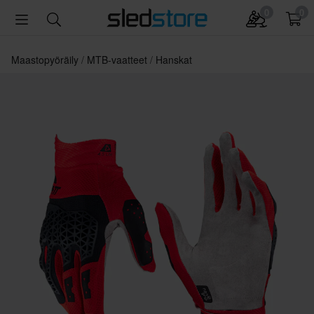
0
0
Maastopyöräily
MTB-vaatteet
Hanskat