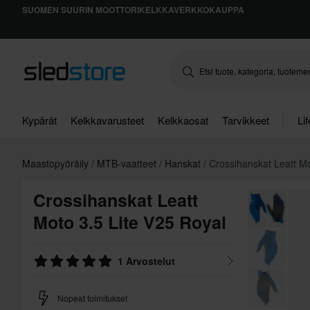
SUOMEN SUURIN MOOTTORIKELKKAVERKKOKAUPPA
Kypärät
Kelkkavarusteet
Kelkkaosat
Tarvikkeet
Li
Maastopyöräily
MTB-vaatteet
Hanskat
Crossihanskat Leatt Mo
Crossihanskat Leatt
Moto 3.5 Lite V25 Royal
1 Arvostelut
Nopeat toimitukset