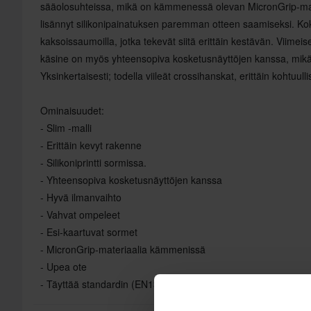
sääolosuhteissa, mikä on kämmenessä olevan MicronGrip-mat
lisännyt silikonipainatuksen paremman otteen saamiseksi. Ko
kaksoissaumoilla, jotka tekevät siitä erittäin kestävän. Viime
käsine on myös yhteensopiva kosketusnäyttöjen kanssa, mikä 
Yksinkertaisesti; todella viileät crossihanskat, erittäin kohtuull
Ominaisuudet:
- Slim -malli
- Erittäin kevyt rakenne
- Silikoniprintti sormissa.
- Yhteensopiva kosketusnäyttöjen kanssa
- Hyvä ilmanvaihto
- Vahvat ompeleet
- Esi-kaartuvat sormet
- MicronGrip-materiaalia kämmenissä
- Upea ote
- Täyttää standardin (EN13594: 2015)