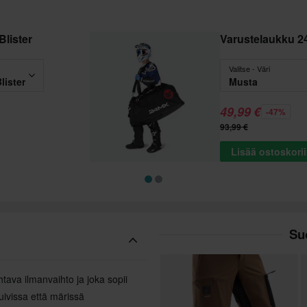
Blister
Varustelaukku 2
Valitse - Väri
lister
Musta
49,99 €
-47%
93,99 €
Lisää ostoskori
Suo
tava ilmanvaihto ja joka sopii
uivissa että märissä