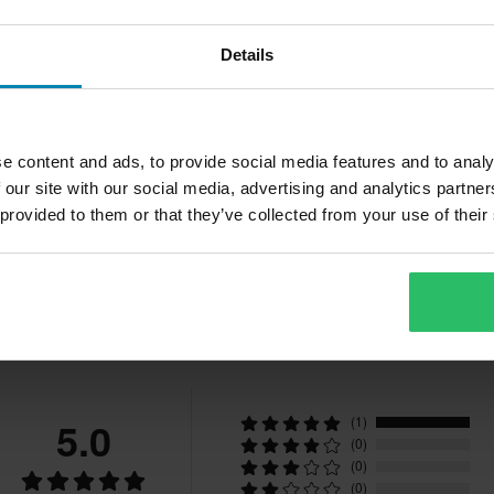
Details
25,99 €
2
-34%
Kosketusnäyttö
39,50 €
4
29 Arvostelut
Royal
Crossihanskat 100% Brisker
C
e content and ads, to provide social media features and to analy
S
 our site with our social media, advertising and analytics partn
Tekstiili
 provided to them or that they’ve collected from your use of their
Aikuinen
Teemme aina parhaamme
nopeasti!
tä jännityksen ja adrenaliinin
Sininen
itämme jatkuvasti valikoimaamme,
järjestelmät ja ajovarusteet.
Asiakkaiden arvostelut
Leatt
hdin hurmasta. Sinun
paremman hinnan kilpailijalta,
mme on varmistaa, että sinulla
ivän kuluessa ostoksestasi.
lkomateriaali
98% Polyesteri
jasi ja ajat kovempaa,
5.0
(1)
.
(0)
CE EN 13594
(0)
tuotteita
(0)