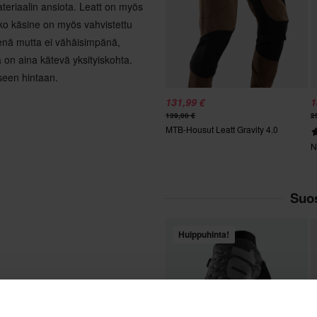
eriaalin ansiota. Leatt on myös
ko käsine on myös vahvistettu
isenä mutta ei vähäisimpänä,
on aina kätevä yksityiskohta.
iseen hintaan.
131,99 €
1
139,00 €
2
MTB-Housut Leatt Gravity 4.0
N
Suos
Huippuhinta!