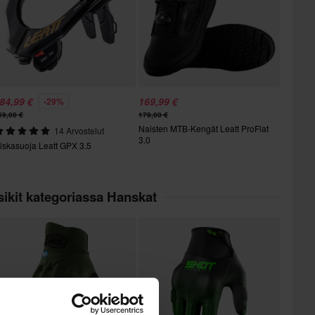
84,99 €
169,99 €
-29%
59,00 €
179,00 €
Naisten MTB-Kengät Leatt ProFlat
14 Arvostelut
3.0
iskasuoja Leatt GPX 3.5
ikit kategoriassa Hanskat