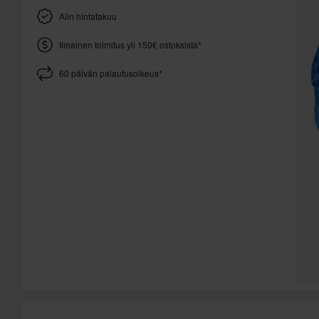
Alin hintatakuu
Ilmainen toimitus yli 150€ ostoksista*
60 päivän palautusoikeus*