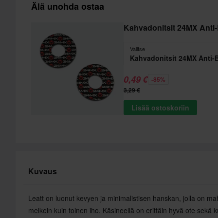
Älä unohda ostaa
Kahvadonitsit 24MX Anti-
Valitse
Kahvadonitsit 24MX Anti-B
0,49 €
-85%
3,29 €
Lisää ostoskoriin
Kuvaus
Leatt on luonut kevyen ja minimalistisen hanskan, jolla on mah
melkein kuin toinen iho. Käsineellä on erittäin hyvä ote sekä k