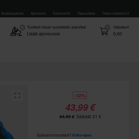
Asiakaspalvelu
Ajoneuvot
Tuotemerkit
Tilausstatus
Tietoa sledstore.fi
Tuotteet ollaan suodatettu sopiviksi
Ostoskori
0
0
Lisää ajoneuvosi
0,00
-32%
43,99 €
64,99 €
Säästät 21 €
Epävarma koostasi?
Koko-opas