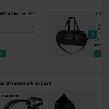
4MX All-In-One 150L
Kuivap
Valitse - 
Musta
18,99 €
49,99 €
in
Lisää 
sikit tuotemerkiltä Leatt
Huippuhinta!