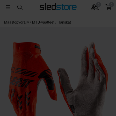
0
0
Maastopyöräily
MTB-vaatteet
Hanskat