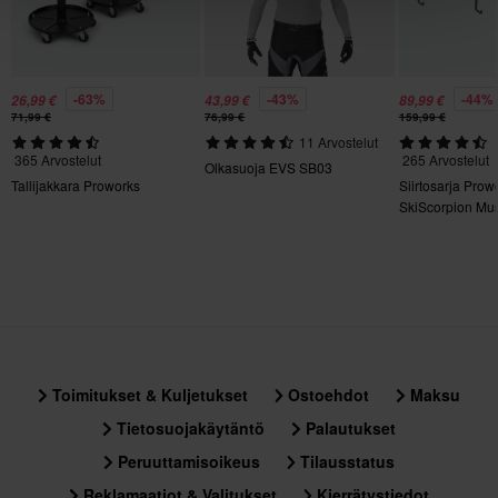
KESTÄVYYS: Muoviton pakkaus
KOKO: S–2XL
-63%
-43%
-44%
26,99 €
43,99 €
89,99 €
71,99 €
76,99 €
159,99 €
11 Arvostelut
365 Arvostelut
265 Arvostelut
Olkasuoja EVS SB03
Tallijakkara Proworks
Siirtosarja Prow
SkiScorpion Mu
Toimitukset & Kuljetukset
Ostoehdot
Maksu
Tietosuojakäytäntö
Palautukset
Peruuttamisoikeus
Tilausstatus
Reklamaatiot & Valitukset
Kierrätystiedot