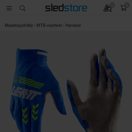
0
0
Maastopyöräily
MTB-vaatteet
Hanskat