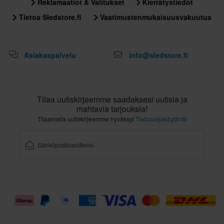
Reklamaatiot & Valitukset
Kierrätystiedot
Tietoa Sledstore.fi
Vaatimustenmukaisuusvakuutus
Asiakaspalvelu
info@sledstore.fi
Tilaa uutiskirjeemme saadaksesi uutisia ja
mahtavia tarjouksia!
Tilaamalla uutiskirjeemme hyväksyt
Tietosuojakäytäntö