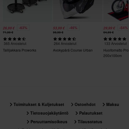
Ei määritelty
KESTÄVYYS: Muoviton pakkaus
KOKO: S–2XL
-63%
-46%
-54%
26,99 €
53,99 €
29,99 €
71,99 €
99,99 €
64,99 €
365 Arvostelut
264 Arvostelut
133 Arvostelut
Tallijakkara Proworks
Avokypärä Course Urban
Huoltomatto Pr
200x100cm
Toimitukset & Kuljetukset
Ostoehdot
Maksu
Tietosuojakäytäntö
Palautukset
Peruuttamisoikeus
Tilausstatus