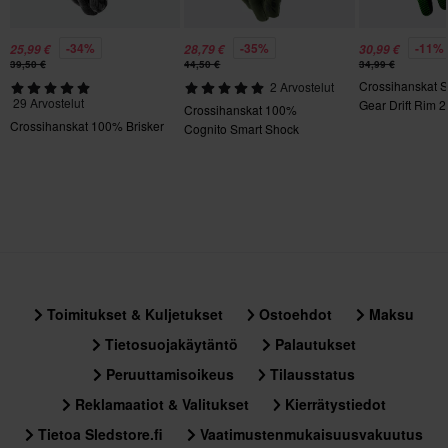
125 x 175 x 30 mm
S
-34%
-35%
-11%
25,99 €
28,79 €
30,99 €
120 x 170 x 30 mm
39,50 €
44,50 €
34,99 €
Crossihanskat 
2 Arvostelut
29 Arvostelut
Gear Drift Rim 2
Crossihanskat 100%
Crossihanskat 100% Brisker
Cognito Smart Shock
Toimitukset & Kuljetukset
Ostoehdot
Maksu
Tietosuojakäytäntö
Palautukset
Peruuttamisoikeus
Tilausstatus
Reklamaatiot & Valitukset
Kierrätystiedot
Tietoa Sledstore.fi
Vaatimustenmukaisuusvakuutus