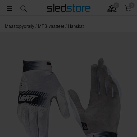
0
0
Maastopyöräily
MTB-vaatteet
Hanskat