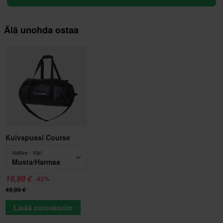
Älä unohda ostaa
Kuivapussi Course
Valitse - Väri
Musta/Harmaa
18,99 €
-62%
49,99 €
Lisää ostoskoriin