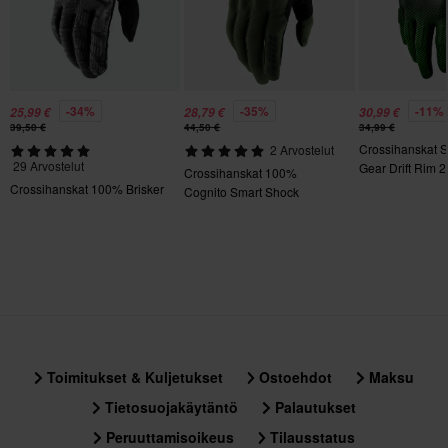
Sertifiointistandardi
Ei määritelty
-34%
-35%
-11%
25,99 €
28,79 €
30,99 €
39,50 €
44,50 €
34,99 €
Crossihanskat 
2 Arvostelut
29 Arvostelut
Gear Drift Rim 2
Crossihanskat 100%
Crossihanskat 100% Brisker
Cognito Smart Shock
Toimitukset & Kuljetukset
Ostoehdot
Maksu
Tietosuojakäytäntö
Palautukset
Peruuttamisoikeus
Tilausstatus