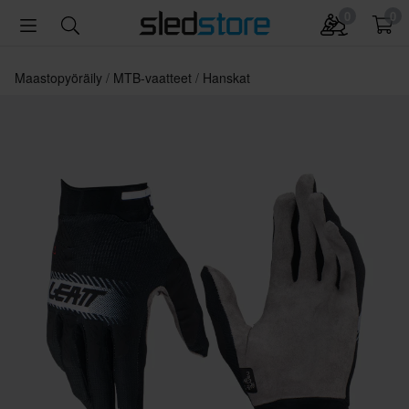
0
0
Maastopyöräily
MTB-vaatteet
Hanskat