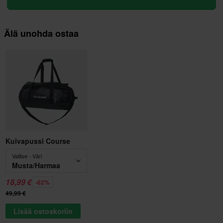
Älä unohda ostaa
Kuivapussi Course
Valitse - Väri
Musta/Harmaa
18,99 €
-62%
49,99 €
Lisää ostoskoriin