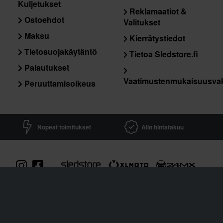
Kuljetukset
Reklamaatiot &
Ostoehdot
Valitukset
Maksu
Kierrätystiedot
Tietosuojakäytäntö
Tietoa Sledstore.fi
Palautukset
Vaatimustenmukaisuusva
Peruuttamisoikeus
Nopeat toimitukset
Alin hintatakuu