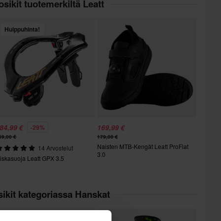
sikit tuotemerkiltä Leatt
Huippuhinta!
84,99 €
169,99 €
-29%
59,00 €
179,00 €
Naisten MTB-Kengät Leatt ProFlat
14 Arvostelut
3.0
iskasuoja Leatt GPX 3.5
ikit kategoriassa Hanskat