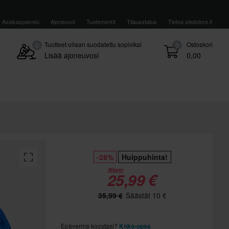
Asiakaspalvelu
Ajoneuvot
Tuotemerkit
Tilausstatus
Tietoa sledstore.fi
Tuotteet ollaan suodatettu sopiviksi
Ostoskori
0
0
Lisää ajoneuvosi
0,00
-28%
Huippuhinta!
Alkaen
25,99 €
35,99 €
Säästät 10 €
Epävarma koostasi?
Koko-opas