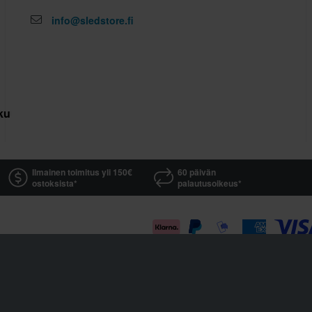
info@sledstore.fi
kuutus
Ilmainen toimitus yli 150€
60 päivän
ostoksista*
palautusoikeus*
Sledstore on osa yhtiötä Pierce AB
Fleminggatan 20A, 112 26 Stockholm, Sweden
Osakeyhtiörekisteri: Bolagsverket / Rekisteröity Ruotsin yritysten rekisteröintitoimistossa