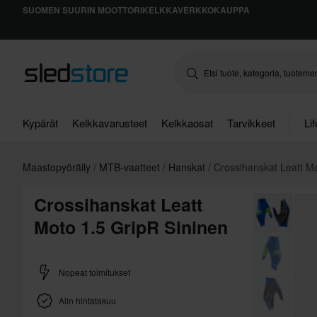
SUOMEN SUURIN MOOTTORIKELKKAVERKKOKAUPPA
Kypärät
Kelkkavarusteet
Kelkkaosat
Tarvikkeet
Li
Maastopyöräily
MTB-vaatteet
Hanskat
Crossihanskat Leatt M
Crossihanskat Leatt
Moto 1.5 GripR Sininen
Nopeat toimitukset
Alin hintatakuu