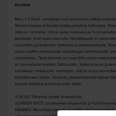
Kuvaus
Moto 1.5 GripR -hansikkaat ovat erinomainen valinta motoristei
lähestymistapaa tinkimättä kestävyydestä ja hallinnasta. Moto 
rakenne varmistaa, että se pysyy mukavana ja huomaamattom
käyttöajan ilman epämukavuutta. Hansikkaassa on parannettu
suunniteltu parantamaan hankausta ja leikkausvastusta. Micr
ohuen profiilin erinomaiselle ohjaustangon tuntemukselle, var
olosuhteissa. Tämä kämmen on suunniteltu pitoon sekä kuivis
on huomattavan kestävä. Esitaivutettu, tiukka istuvuus ja sa
hansikkaan mukavuutta, varmistaen, että se tuntuu luonnolli
käyttökerrasta lähtien. Ilmastoitu yläkäsimateriaali tarjoaa riit
pysyvät viileinä ja kuivina kuumilla ajoilla.
YLÄOSA: Yläverkko hyvälle ilmastoinnille
SORMIEN SIVUT: Joustoverkko ilmastointiin ja FormFit-sorme
KÄMMEN: MicronGrip-kämmen on erittäin ohut erinomaiselle 
erinomainen kuiva/märkä pito ja kestävyys