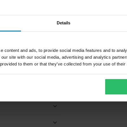
uman varmistamiseksi
kaamiseksi
Details
 rystysten suojaamiseksi
e content and ads, to provide social media features and to analy
25,99 €
2
-34%
 our site with our social media, advertising and analytics partn
39,50 €
4
 provided to them or that they’ve collected from your use of their
29 Arvostelut
Crossihanskat 100% Brisker
C
S
Kosketusnäyttö
Tekstiili
Aikuinen