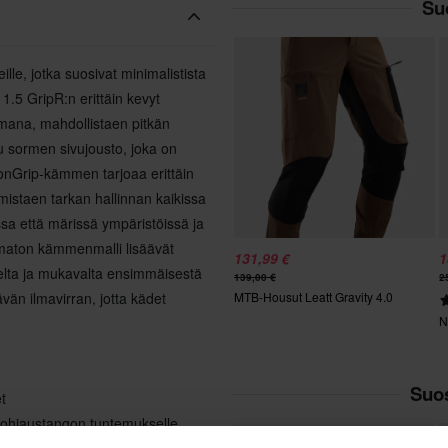
Suo
lle, jotka suosivat minimalistista
1.5 GripR:n erittäin kevyt
ana, mahdollistaen pitkän
 sormen sivujousto, joka on
onGrip-kämmen tarjoaa erittäin
mistaen tarkan hallinnan kaikissa
sa että märissä ympäristöissä ja
umaton kämmenmalli lisäävät
131,99 €
1
selta ja mukavalta ensimmäisestä
139,00 €
2
tävän ilmavirran, jotta kädet
MTB-Housut Leatt Gravity 4.0
N
Suos
t
ohjaustangon tuntemukselle,
Huippuhinta!