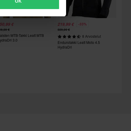
OK
50,99 €
219,99 €
-33%
59,00 €
329,00 €
aisten MTB-Takki Leatt MTB
8 Arvostelut
ydraDri 3.0
Endurotakki Leatt Moto 4.5
HydraDri