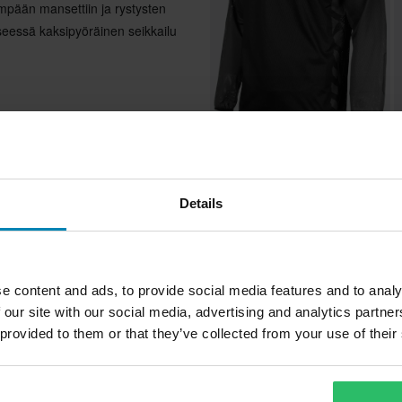
mpään mansettiin ja rystysten
seessä kaksipyöräinen seikkailu
kestävyys
69,99 €
4
ä
70,00 €
H
Crossipaita Klim XC Lite
Details
yyttä
Suos
ä – lisää pitoa
e content and ads, to provide social media features and to analy
Huippuhinta!
 our site with our social media, advertising and analytics partn
 provided to them or that they’ve collected from your use of their