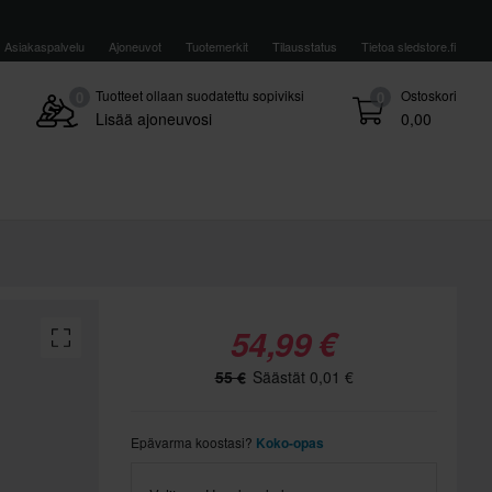
Asiakaspalvelu
Ajoneuvot
Tuotemerkit
Tilausstatus
Tietoa sledstore.fi
Tuotteet ollaan suodatettu sopiviksi
Ostoskori
0
0
Lisää ajoneuvosi
0,00
54,99 €
55 €
Säästät 0,01 €
Epävarma koostasi?
Koko-opas