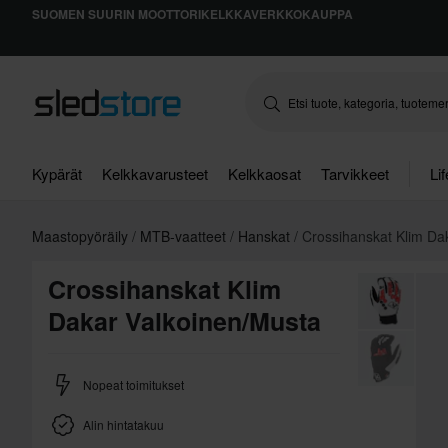
SUOMEN SUURIN MOOTTORIKELKKAVERKKOKAUPPA
Kypärät
Kelkkavarusteet
Kelkkaosat
Tarvikkeet
Li
Maastopyöräily
MTB-vaatteet
Hanskat
Crossihanskat Klim Da
Crossihanskat Klim
Dakar Valkoinen/Musta
Nopeat toimitukset
Alin hintatakuu