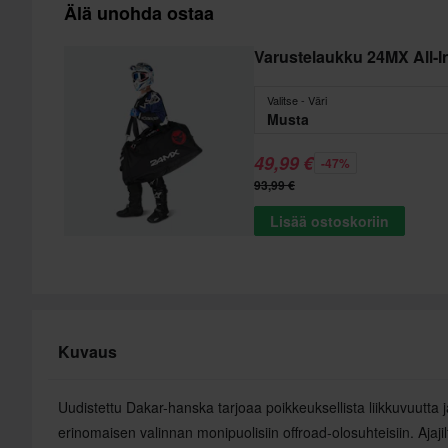
Älä unohda ostaa
Varustelaukku 24MX All-
Valitse - Väri
Musta
49,99 €
-47%
93,99 €
Lisää ostoskoriin
Kuvaus
Uudistettu Dakar-hanska tarjoaa poikkeuksellista liikkuvuutta j
erinomaisen valinnan monipuolisiin offroad-olosuhteisiin. Ajaj