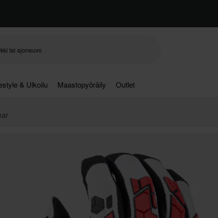
festyle & Ulkoilu
Maastopyöräily
Outlet
kar