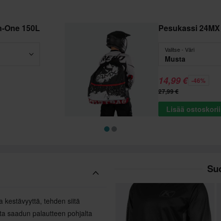
In-One 150L
Pesukassi 24MX 
Valitse - Väri
Musta
14,99 €
-46%
27,99 €
Lisää ostoskori
Suo
a kestävyyttä, tehden siitä
ilta saadun palautteen pohjalta