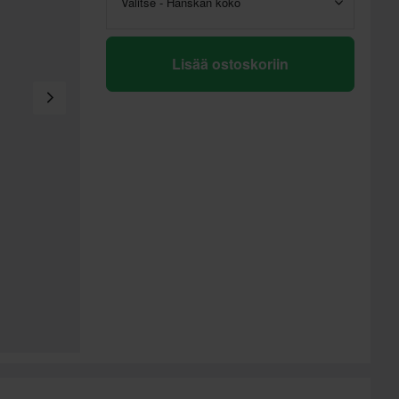
Valitse - Hanskan koko
Lisää ostoskoriin