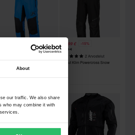
50,00 €
366,99 €
-15%
430,00 €
aalarihousut Klim Instinct Asfaltti
2 Arvostelut
Housut Klim Powercross Snow
About
ikit kategoriassa Hanskat
se our traffic. We also share
ers who may combine it with
 services.