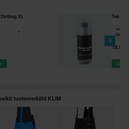
Dirtbag XL
Tekstii
Valitse
One Si
18,99 €
in
Lisää 
sikit tuotemerkiltä KLIM