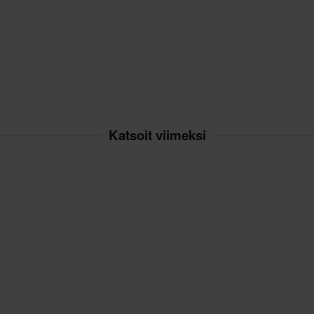
tuotteita
S
134 x 228 x 30 mm
XL
134 x 228 x 30 mm
utuksesta peritään mahdolliset
3XL
134 x 228 x 30 mm
ai tilauksesta valmistettuja
M
134 x 228 x 30 mm
L
125 x 305 x 30 mm
Katsoit viimeksi
Ei määritelty