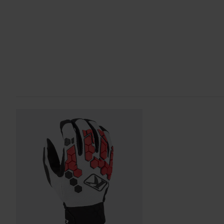
Yli 150€ tilaukset ovat maksuttomia. *Tämä ei sisällä ylisuuria 
60 päivän palautusoikeus*
Sinulla on oikeus palauttaa tilauksesi 60 päivän sisällä. Pala
kulut. *Palautusoikeus ei koske henkilökohtaisesti räätälöityjä t
Lähetä
tuotteita. Katso lisätietoja ja ehdot
asiakaspalveluosiosta
.
Sertifiointistandardi