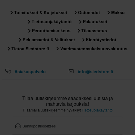
Toimitukset & Kuljetukset
Ostoehdot
Maksu
Tietosuojakäytäntö
Palautukset
Peruuttamisoikeus
Tilausstatus
Reklamaatiot & Valitukset
Kierrätystiedot
Tietoa Sledstore.fi
Vaatimustenmukaisuusvakuutus
Asiakaspalvelu
info@sledstore.fi
Tilaa uutiskirjeemme saadaksesi uutisia ja
mahtavia tarjouksia!
Tilaamalla uutiskirjeemme hyväksyt
Tietosuojakäytäntö