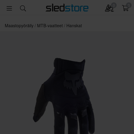
0
0
Maastopyöräily
MTB-vaatteet
Hanskat