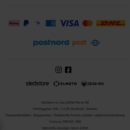
Sledstore on osa yhtiötä Pierce AB
Fleminggatan 20A, 112 26 Stockholm, Sweden
Osakeyhtiörekisteri: Bolagsverket / Rekisteröity Ruotsin yritysten rekisteröintitoimistossa
Y-tunnus: 556763-1592
Valtuutettu edustaja: Göran Dahlin