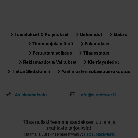
Toimitukset & Kuljetukset
Ostoehdot
Maksu
Tietosuojakäytäntö
Palautukset
Peruuttamisoikeus
Tilausstatus
Reklamaatiot & Valitukset
Kierrätystiedot
Tietoa Sledstore.fi
Vaatimustenmukaisuusvakuutus
Asiakaspalvelu
info@sledstore.fi
Tilaa uutiskirjeemme saadaksesi uutisia ja
mahtavia tarjouksia!
Tilaamalla uutiskirjeemme hyväksyt
Tietosuojakäytäntö