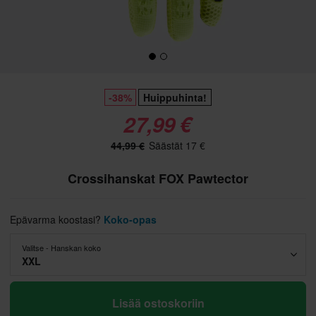
-38%
Huippuhinta!
27,99 €
44,99 €
Säästät 17 €
Crossihanskat FOX Pawtector
Epävarma koostasi?
Koko-opas
Valitse - Hanskan koko
XXL
Lisää ostoskoriin