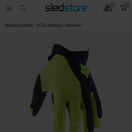
0
0
Maastopyöräily
MTB-vaatteet
Hanskat