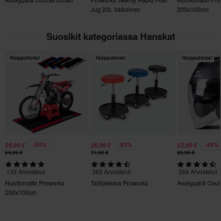
S
Jug 20L Valkoinen
200x100cm
Palautuksesta peritään mahdolliset kulut. *Palautusoikeus ei
130 x 220 x 25 mm
koske henkilökohtaisesti räätälöityjä tai tilauksesta valmistettuja
XXL
Suosikit kategoriassa Hanskat
tuotteita. Katso lisätietoja ja ehdot
asiakaspalveluosiosta
.
130 x 220 x 25 mm
L
Huippuhinta!
Huippuhinta!
Huippuhinta!
135 x 220 x 30 mm
XL
135 x 220 x 25 mm
M
130 x 220 x 30 mm
-54%
-63%
-46%
29,99 €
26,99 €
53,99 €
64,99 €
71,99 €
99,99 €
133 Arvostelut
365 Arvostelut
264 Arvostelut
Huoltomatto Proworks
Tallijakkara Proworks
Avokypärä Cour
200x100cm