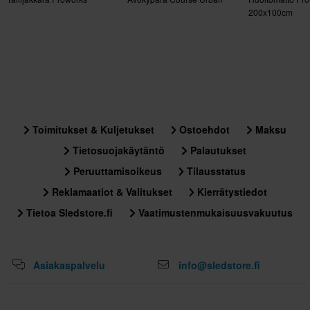
200x100cm
Toimitukset & Kuljetukset
Ostoehdot
Maksu
Tietosuojakäytäntö
Palautukset
Peruuttamisoikeus
Tilausstatus
Reklamaatiot & Valitukset
Kierrätystiedot
Tietoa Sledstore.fi
Vaatimustenmukaisuusvakuutus
Asiakaspalvelu
info@sledstore.fi