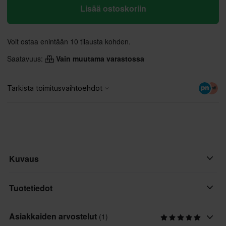
Lisää ostoskoriin
Voit ostaa enintään 10 tilausta kohden.
Saatavuus:
Vain muutama varastossa
Kuvaus
Kun lämpötila laskee, Defend Thermo Ajohanskat on suunniteltu
Tuotetiedot
pitämään kätesi lämpiminä vaarantamatta suorituskykyä. Ne
tarjoavat turvallisen ja luotettavan istuvuuden puristuskäsivarren
Asiakkaiden arvostelut
(1)
Materiaali
tarranauhasulkimen ansiosta, samalla kun Clarino® kämmen