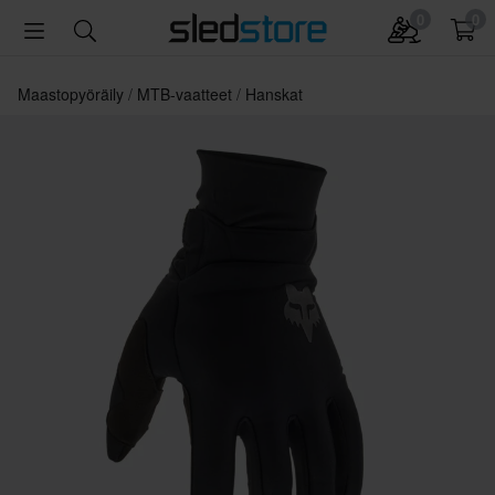
0
0
Maastopyöräily
MTB-vaatteet
Hanskat