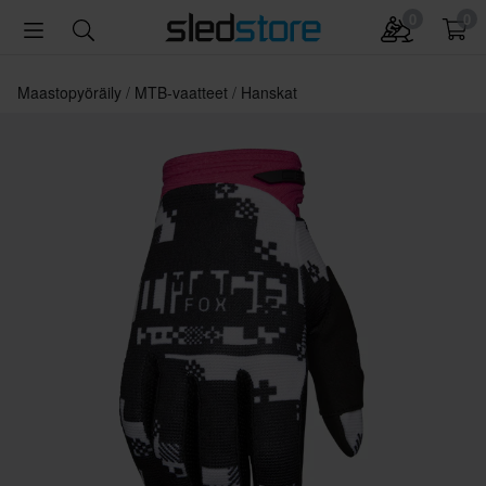
0
0
Maastopyöräily
MTB-vaatteet
Hanskat