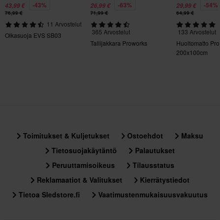
-43%
-63%
-54%
43,99 €
26,99 €
29,99 €
76,99 €
71,99 €
64,99 €
11 Arvostelut
365 Arvostelut
133 Arvostelut
Olkasuoja EVS SB03
Tallijakkara Proworks
Huoltomatto Pr
200x100cm
Toimitukset & Kuljetukset
Ostoehdot
Maksu
Tietosuojakäytäntö
Palautukset
Peruuttamisoikeus
Tilausstatus
Reklamaatiot & Valitukset
Kierrätystiedot
Tietoa Sledstore.fi
Vaatimustenmukaisuusvakuutus