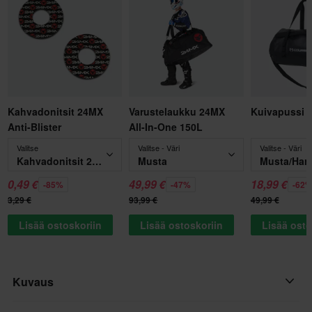
Kahvadonitsit 24MX
Varustelaukku 24MX
Kuivapussi 
Anti-Blister
All-In-One 150L
Valitse
Valitse - Väri
Valitse - Väri
Kahvadonitsit 24MX Anti-Blister
Musta
Musta/Har
0,49 €
49,99 €
18,99 €
-85%
-47%
-62
3,29 €
93,99 €
49,99 €
Lisää ostoskoriin
Lisää ostoskoriin
Lisää osto
Kuvaus