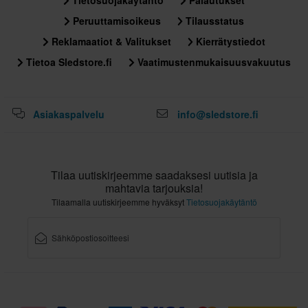
Peruuttamisoikeus
Tilausstatus
Reklamaatiot & Valitukset
Kierrätystiedot
Tietoa Sledstore.fi
Vaatimustenmukaisuusvakuutus
Asiakaspalvelu
info@sledstore.fi
Tilaa uutiskirjeemme saadaksesi uutisia ja
mahtavia tarjouksia!
Tilaamalla uutiskirjeemme hyväksyt
Tietosuojakäytäntö