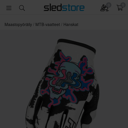
0
0
Maastopyöräily
MTB-vaatteet
Hanskat